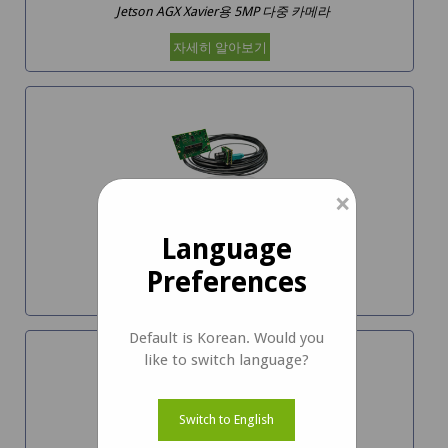
Jetson AGX Xavier용 5MP 다중 카메라
자세히 알아보기
×
NileCAM21_CUXVR
Language
Jetson AGX Xavier용 FHD GMSL2 카메라
Preferences
자세히 알아보기
Default is Korean. Would you
like to switch language?
Switch to English