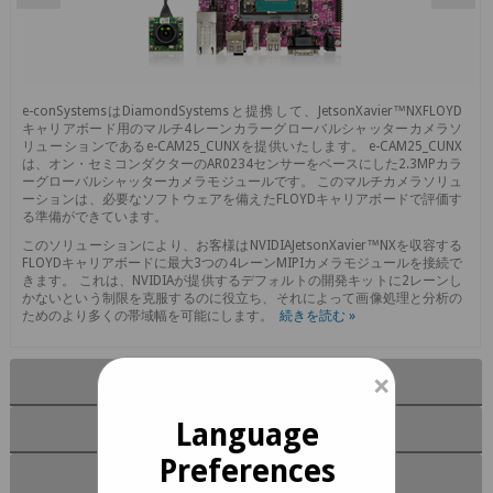
e-conSystemsはDiamondSystemsと提携して、JetsonXavier™NXFLOYD
キャリアボード用のマルチ4レーンカラーグローバルシャッターカメラソ
リューションであるe-CAM25_CUNXを提供いたします。 e-CAM25_CUNX
は、オン・セミコンダクターのAR0234センサーをベースにした2.3MPカラ
ーグローバルシャッターカメラモジュールです。 このマルチカメラソリュ
ーションは、必要なソフトウェアを備えたFLOYDキャリアボードで評価す
る準備ができています。
このソリューションにより、お客様はNVIDIAJetsonXavier™NXを収容する
FLOYDキャリアボードに最大3つの4レーンMIPIカメラモジュールを接続で
きます。 これは、NVIDIAが提供するデフォルトの開発キットに2レーンし
かないという制限を克服するのに役立ち、それによって画像処理と分析の
ためのより多くの帯域幅を可能にします。
続きを読む »
×
主な機能
Language
モジュール機能
Preferences
ソフトウェア