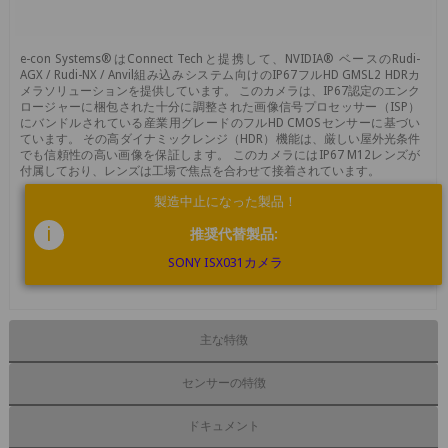
e-con Systems®はConnect Techと提携して、NVIDIA® ベースのRudi-
AGX / Rudi-NX / Anvil組み込みシステム向けのIP67フルHD GMSL2 HDRカ
メラソリューションを提供しています。 このカメラは、IP67認定のエンク
ロージャーに梱包された十分に調整された画像信号プロセッサー（ISP）
にバンドルされている産業用グレードのフルHD CMOSセンサーに基づい
ています。 その高ダイナミックレンジ（HDR）機能は、厳しい屋外光条件
でも信頼性の高い画像を保証します。 このカメラにはIP67 M12レンズが
付属しており、レンズは工場で焦点を合わせて接着されています。
製造中止になった製品！
i
推奨代替製品:
SONY ISX031カメラ
主な特徴
センサーの特徴
ドキュメント