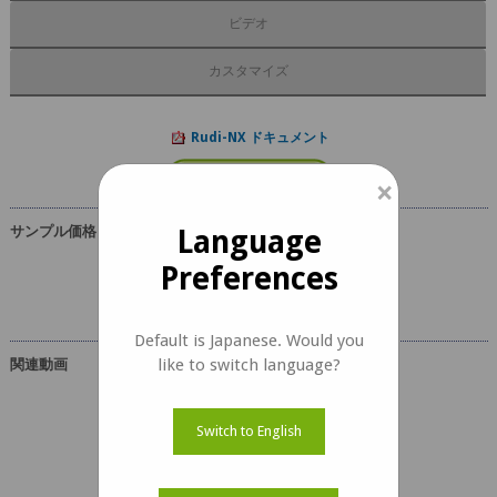
ビデオ
カスタマイズ
Rudi-NX ドキュメント
×
サンプル価格
Language
USD 549
Preferences
Default is Japanese. Would you
like to switch language?
関連動画
Switch to English