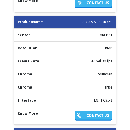
e-CAM81_CUR360
AR0821
8MP
4K bei 30 fps
Rollladen
Farbe
MIPI CSI-2