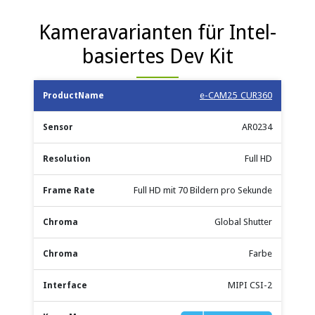
Kameravarianten für Intel-
basiertes Dev Kit
Maximale
e-CAM25_CUR360
Produktname
Sensor
Auflösung
Verschlusst
Bildrate
AR0234
Full HD
Full HD mit 70 Bildern pro Sekunde
Global Shutter
Farbe
MIPI CSI-2