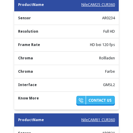
NileCAM25_CUR360
AR0234
Full HD
HD bei 120 fps
Rollladen
Farbe
GMSL2
NileCAM81_CUR360