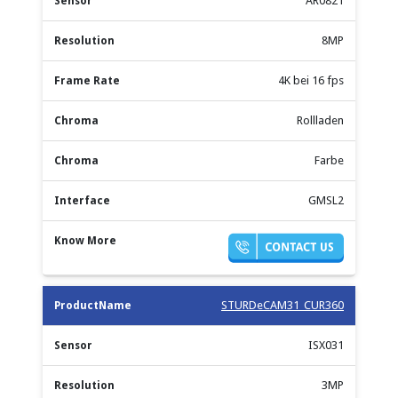
AR0821
8MP
4K bei 16 fps
Rollladen
Farbe
GMSL2
STURDeCAM31_CUR360
ISX031
3MP