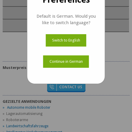
Dokument
Default is German. Would you
like to switch language?
Kit-Inhalt
Switch to English
e-CAM25_CUNX Dokuments
Continue in German
Musterpreis
USD 169
GEZIELTE ANWENDUNGEN
» Autonome mobile Roboter
» Lagerautomatisierung
» Roboterarme
» Landwirtschaftsfahrzeuge