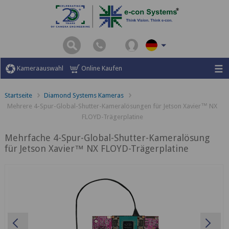
Kameraauswahl
Online Kaufen
Startseite
Diamond Systems Kameras
Mehrere 4-Spur-Global-Shutter-Kameralösungen für Jetson Xavier™ NX
FLOYD-Trägerplatine
Mehrfache 4-Spur-Global-Shutter-Kameralösung
für Jetson Xavier™ NX FLOYD-Trägerplatine
Previous
Ne