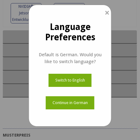
NVIDIA®
Aetina AX720
×
Jetson™
Entwicklungskits
Entwicklungskits
Language
Preferences
Hauptmerkmale
Modulfunktionen
Default is German. Would you
like to switch language?
Software
Dokumente
Switch to English
Kit-Inhalt
Continue in German
e-CAM51_CUXVR Dokumente
MUSTERPREIS