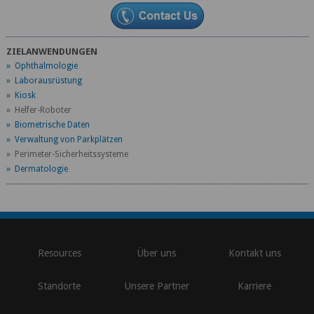
ZIELANWENDUNGEN
» Ophthalmologie
» Laborausrüstung
» Kiosk
» Helfer-Roboter
» Biometrische Daten
» Verwaltung von Parkplätzen
» Perimeter-Sicherheitssysteme
» Dermatologie
\
Resources
Über uns
Kontakt uns
Standorte
Unsere Partner
Karriere