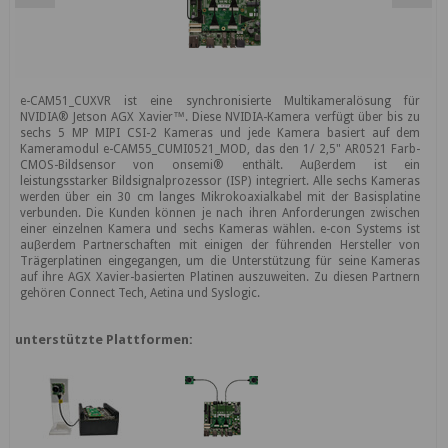
e-CAM51_CUXVR ist eine synchronisierte Multikameralösung für
NVIDIA® Jetson AGX Xavier™. Diese NVIDIA-Kamera verfügt über bis zu
sechs 5 MP MIPI CSI-2 Kameras und jede Kamera basiert auf dem
Kameramodul e-CAM55_CUMI0521_MOD, das den 1/ 2,5" AR0521 Farb-
CMOS-Bildsensor von onsemi® enthält. Auβerdem ist ein
leistungsstarker Bildsignalprozessor (ISP) integriert. Alle sechs Kameras
werden über ein 30 cm langes Mikrokoaxialkabel mit der Basisplatine
verbunden. Die Kunden können je nach ihren Anforderungen zwischen
einer einzelnen Kamera und sechs Kameras wählen. e-con Systems ist
auβerdem Partnerschaften mit einigen der führenden Hersteller von
Trägerplatinen eingegangen, um die Unterstützung für seine Kameras
auf ihre AGX Xavier-basierten Platinen auszuweiten. Zu diesen Partnern
gehören Connect Tech, Aetina und Syslogic.
unterstützte Plattformen: