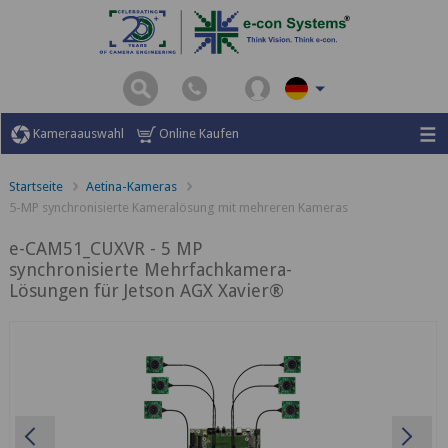
Kameraauswahl
Online Kaufen
Startseite
Aetina-Kameras
5-MP synchronisierte Kameralösung mit mehreren Kameras
e-CAM51_CUXVR - 5 MP
synchronisierte Mehrfachkamera-
Lösungen für Jetson AGX Xavier®
Previous
Ne