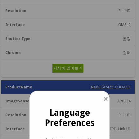
Full HD
GMSL2
롤링
컬러
자세히 알아보기
NeduCAM25_CUOAGX
×
AR0234
Language
Full HD
Preferences
FPD-Link III