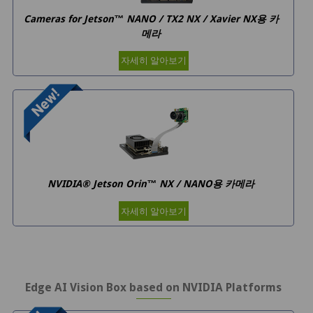
Cameras for Jetson™ NANO / TX2 NX / Xavier NX용 카
메라
자세히 알아보기
NVIDIA® Jetson Orin™ NX / NANO용 카메라
자세히 알아보기
Edge AI Vision Box based on NVIDIA Platforms