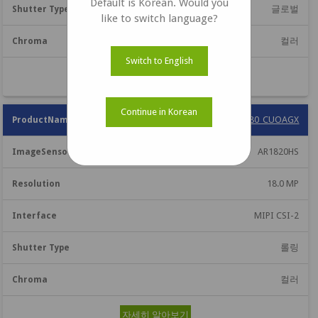
Default is Korean. Would you
글로벌
like to switch language?
컬러
Switch to English
자세히 알아보기
Continue in Korean
e-CAM180_CUOAGX
AR1820HS
18.0 MP
MIPI CSI-2
롤링
컬러
자세히 알아보기