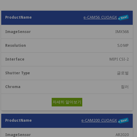
이
e-CAM56_CUOAGX
상
셔
미
크
제
해
호
터
지
로
IMX568
품
결
작
유
센
마
용
형
서
5.0 MP
MIPI CSI-2
글로벌
컬러
자세히 알아보기
e-CAM200_CUOAGX
AR2020