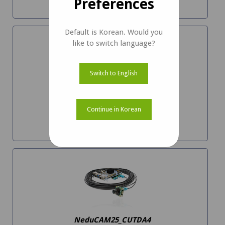
Preferences
자세히 알아보기
Default is Korean. Would you
like to switch language?
Switch to English
e-CAM20_CUTDA4
Continue in Korean
AR0234 글로벌 셔터 카메라
자세히 알아보기
NeduCAM25_CUTDA4