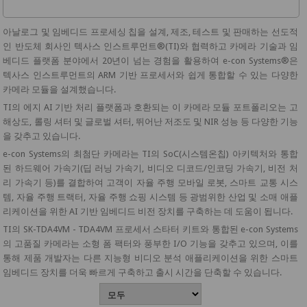
아날로그 및 임베디드 프로세싱 칩을 설계, 제조, 테스트 및 판매하는 선도적
인 반도체 회사인 텍사스 인스트루먼트®(TI)와 협력하고 카메라 기술과 임
베디드 플랫폼 분야에서 20년이 넘는 경험을 활용하여 e-con Systems®은
텍사스 인스트루먼트의 ARM 기반 프로세서와 쉽게 통합할 수 있는 다양한
카메라 모듈을 설계했습니다.
TI의 에지 AI 기반 처리 플랫폼과 호환되는 이 카메라 모듈 포트폴리오는 고
해상도, 롤링 셔터 및 글로벌 셔터, 뛰어난 저조도 및 NIR 성능 등 다양한 기능
을 갖추고 있습니다.
e-con Systems의 최첨단 카메라는 TI의 SoC(시스템온칩) 아키텍처와 통합
된 하드웨어 가속기(딥 러닝 가속기, 비디오 디코드/인코딩 가속기, 비전 처
리 가속기 등)를 결합하여 고객이 자율 주행 모바일 로봇, 스마트 교통 시스
템, 자율 주행 트랙터, 자율 주행 쇼핑 시스템 등 광범위한 산업 및 소매 애플
리케이션을 위한 AI 기반 임베디드 비전 장치를 구축하는 데 도움이 됩니다.
TI의 SK-TDA4VM - TDA4VM 프로세서 스타터 키트와 통합된 e-con Systems
의 고품질 카메라는 소형 폼 팩터와 풍부한 I/O 기능을 갖추고 있으며, 이를
통해 제품 개발자는 다른 지능형 비디오 분석 애플리케이션을 위한 스마트
임베디드 장치를 더욱 빠르게 구축하고 출시 시간을 단축할 수 있습니다.