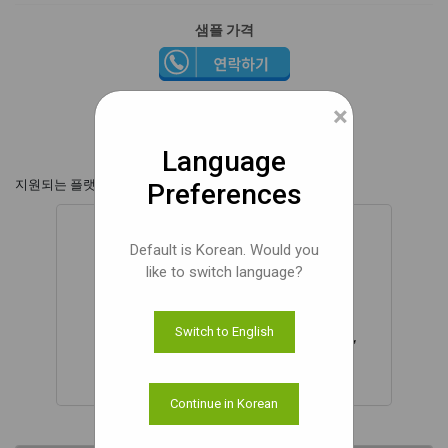
샘플 가격
문서
×
Language
지원되는 플랫폼,
Preferences
Default is Korean. Would you
like to switch language?
Switch to English
NVIDIA® Jetson AGX Orin™ / AGX Xavier™
Continue in Korean