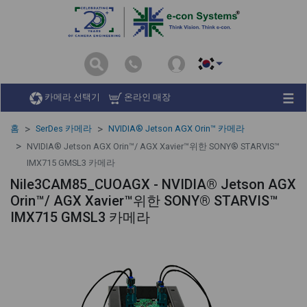
카메라 선택기
온라인 매장
홈
SerDes 카메라
NVIDIA® Jetson AGX Orin™ 카메라
NVIDIA® Jetson AGX Orin™/ AGX Xavier™위한 SONY® STARVIS™
IMX715 GMSL3 카메라
Nile3CAM85_CUOAGX - NVIDIA® Jetson AGX
Orin™/ AGX Xavier™위한 SONY® STARVIS™
IMX715 GMSL3 카메라