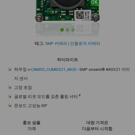
태그:
5MP 카메라
|
인클로저 카메라
하이라이트
하우징
e-CAM55_CUMI0521_MOD
- 5MP onsemi® AR0521 이미
지 센서
고정 초점
#
글로벌 리셋 모드를 갖춘 롤링 셔터
온보드 고성능 ISP
홍보 샘플
대량 가격은
가격
다음부터 시작함