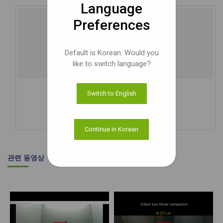
Language
Preferences
Default is Korean. Would you
like to switch language?
See3CAM_CU22
Switch to English
2MP HDR 카메라
더 알아보기
Continue in Korean
관련 동영상