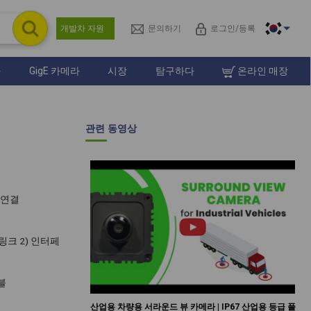
개발차 자원
문의하기
로그인/등록
라
GigE 카메라
시장
탐구하다
온라인 매장
관련 동영상
에 연결
링크 2) 인터페
블
산업용 차량용 서라운드 뷰 카메라 | IP67 산업용 등급 풀