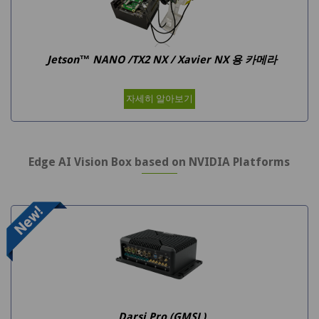
Jetson™ NANO /TX2 NX / Xavier NX 용 카메라
자세히 알아보기
Edge AI Vision Box based on NVIDIA Platforms
Darsi Pro (GMSL)