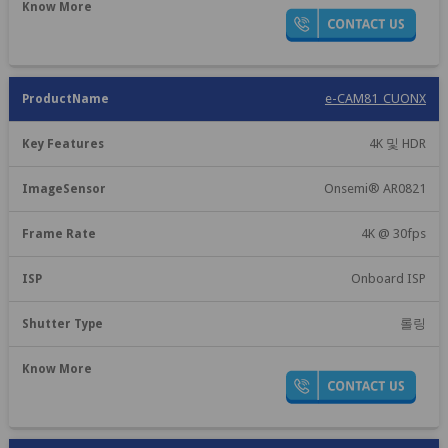
e-CAM81_CUONX
4K 및 HDR
Onsemi® AR0821
4K @ 30fps
Onboard ISP
롤링