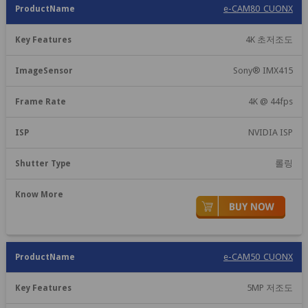
e-CAM80_CUONX
4K 초저조도
Sony® IMX415
4K @ 44fps
NVIDIA ISP
롤링
e-CAM50_CUONX
5MP 저조도