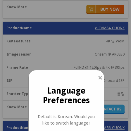
e-CAM84_CUONX
4K 및 WoM
Onsemi® AR0830
FullHD @ 120fps & 4K @ 30fps
×
Onboard ISP
Language
롤링
Preferences
Default is Korean. Would you
like to switch language?
e-CAM56_CUONX