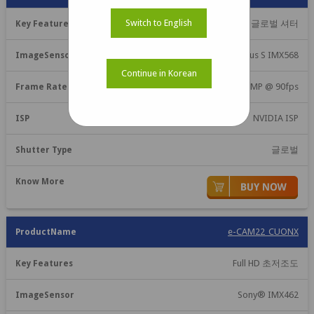
Switch to English
Sony® Pregius S 글로벌 셔터
Sony® Pregius S IMX568
Continue in Korean
5MP @ 90fps
NVIDIA ISP
글로벌
e-CAM22_CUONX
Full HD 초저조도
Sony® IMX462