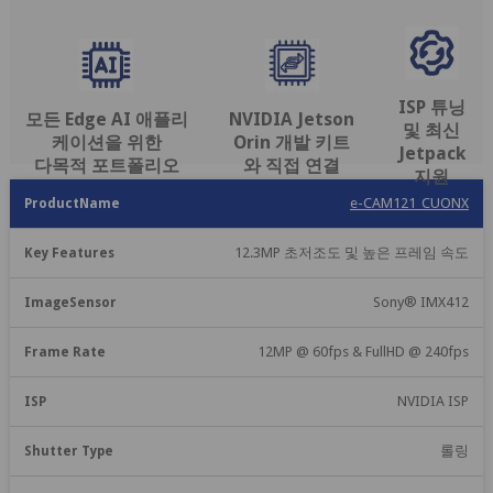
ISP 튜닝
모든 Edge AI 애플리
NVIDIA Jetson
및 최신
케이션을 위한
Orin 개발 키트
Jetpack
다목적 포트폴리오
와 직접 연결
지원
주
이
프
e-CAM121_CUONX
셔
요
미
레
제
터
특
지
임
ISP
12.3MP 초저조도 및 높은 프레임 속도
품
유
징
센
속
형
들
서
도
Sony® IMX412
12MP @ 60fps & FullHD @ 240fps
NVIDIA ISP
롤링