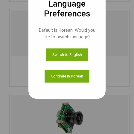
Language
Preferences
Default is Korean. Would you
like to switch language?
Switch to English
See3CAM_CU81
8.0 MP Ultra HD USB Camera with HDR
Continue in Korean
더 알아보기