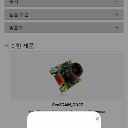
문서
샘플 주문
맞춤화
비슷한 제품:
See3CAM_CU27
Sony® Starvis™ IMX462 Ultra Low Light Camera
×
더 알아보기