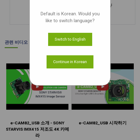
소니® ISX031 3MP 120dB HDR USB 카메라
더 많이 알아보세
Default is Korean. Would you
요
like to switch language?
Switch to English
관련 비디오
Continue in Korean
e-CAM82_USB 소개 - SONY
e-CAM82_USB 시작하기
STARVIS IMX415 저조도 4K 카메
라