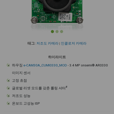
태그:
저조도 카메라
|
인클로저 카메라
하이라이트
하우징
e-CAM30A_CUMI0330_MOD
- 3.4 MP onsemi® AR0330
이미지 센서
고정 초점
#
글로벌 리셋 모드를 갖춘 롤링 셔터
저조도 성능
온보드 고성능 ISP