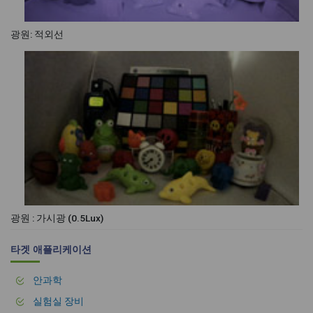
광원: 적외선
광원 : 가시광 (0.5Lux)
타겟 애플리케이션
안과학
실험실 장비