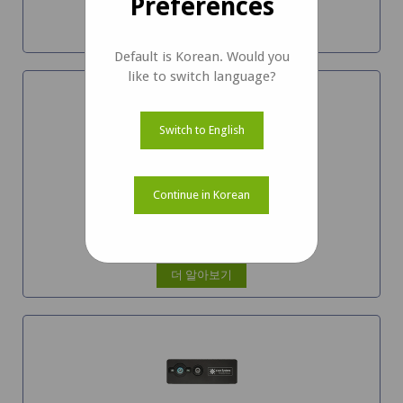
Preferences
더 알아보기
Default is Korean. Would you
like to switch language?
Switch to English
Continue in Korean
3.4MP USB 카메라 MIC 포함
See3CAM_CU38
더 알아보기