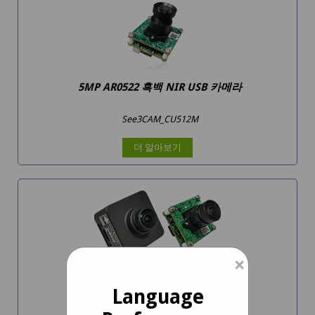
5MP AR0522 흑백 NIR USB 카메라
See3CAM_CU512M
더 알아보기
×
3.4MP 저조도 USB 카메라
Language
See3CAM_CU30