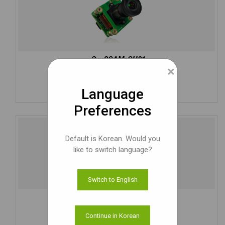
See3CAM_CU81
×
8MP HDR USB 카메라
자세히 알아보기
Language
Preferences
Default is Korean. Would you
like to switch language?
Switch to English
See3CAM_50CUG
5MP Sony Pregius IMX264 컬러 카메라
Continue in Korean
자세히 알아보기