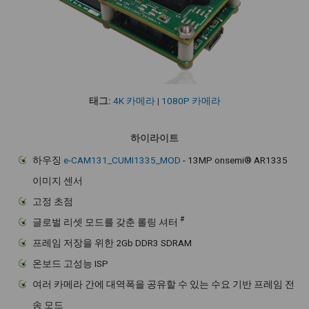
태그:
4K 카메라
|
1080P 카메라
하이라이트
하우징
e-CAM131_CUMI1335_MOD
- 13MP onsemi® AR1335
이미지 센서
고정 초점
#
글로벌 리셋 모드를 갖춘 롤링 셔터
프레임 저장을 위한 2Gb DDR3 SDRAM
온보드 고성능 ISP
여러 카메라 간에 대역폭을 공유할 수 있는 수요 기반 프레임 전
송 모드