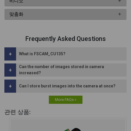
비디오
맞춤화
Frequently Asked Questions
+
What is FSCAM_CU135?
Can the number of images stored in camera
+
increased?
+
Can I store burst images into the camera at once?
More FAQs »
관련 상품: