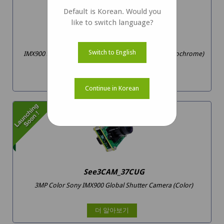
Default is Korean. Would you
like to switch language?
See3CAM_37CUGM
Switch to English
IMX900 3MP QuadHDR Global Shutter Camera (Monochrome)
더 알아보기
Continue in Korean
See3CAM_37CUG
3MP Color Sony IMX900 Global Shutter Camera (Color)
더 알아보기