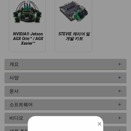
NVIDIA® Jetson
STEVIE 캐리어 및
AGX Orin™ / AGX
개발 키트
Xavier™
개요
사양
문서
소프트웨어
비디오
×