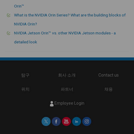
Orin™
What is the NVIDIA Orin Series? What are the building blocks of
NVIDIA Orin?
NVIDIA Jetson Orin™ vs. other NVIDIA Jetson modules - a
detailed look
탐구
회사 소개
Contact us
위치
파트너
채용
Employee Login