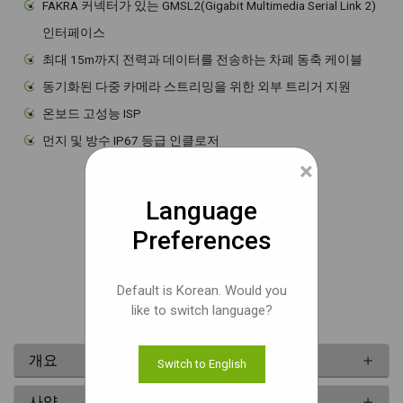
FAKRA 커넥터가 있는 GMSL2(Gigabit Multimedia Serial Link 2)
인터페이스
최대 15m까지 전력과 데이터를 전송하는 차폐 동축 케이블
동기화된 다중 카메라 스트리밍을 위한 외부 트리거 지원
온보드 고성능 ISP
먼지 및 방수 IP67 등급 인클로저
×
샘플 가격
Language
USD 549
Preferences
Default is Korean. Would you
문서
like to switch language?
개요
Switch to English
사양