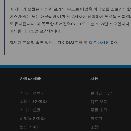
이 카메라 모듈은 다양한 프레임 속도로 비압축 비디오를 스트리밍할 수 있습니다: HD
이스가 있는 모든 애플리케이션 프로세서에 원활하게 연결되도록 설계
로 유지합니다. 이 독특한 초저전력(SLP) 모드는 2mW만 소모합니
미세한 디테일을 포착합니다.
자세한 프레임 속도 정보는 데이터시트를
참조하세요
파일
카메라 제품
자원
카메라 선택기
온라인 매장
USB 3.0 카메라
카트 보기
카메라 모듈
주문 추적
산업용 카메라
블로그
보드 카메라
조항