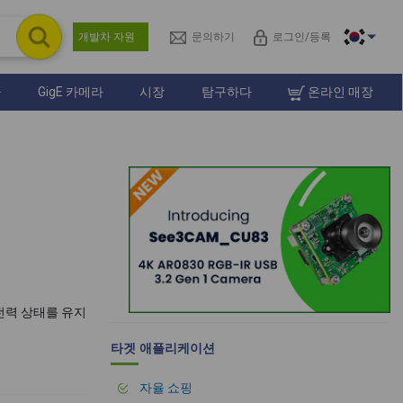
개발차 자원
문의하기
로그인/등록
라
GigE 카메라
시장
탐구하다
온라인 매장
전력 상태를 유지
타겟 애플리케이션
자율 쇼핑