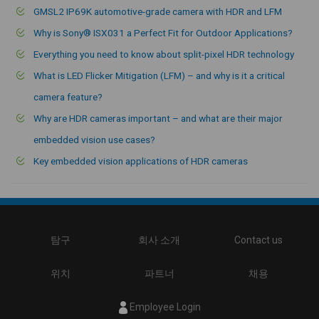
GMSL2 IP69K automotive-grade camera with HDR and LFM
Why is Sony® ISX031 a Perfect Fit for Outdoor Applications?
Everything you need to know about split-pixel HDR technology
What is LED Flicker Mitigation (LFM) – and why is it a critical
camera feature?
Why are HDR cameras important – and what are their major
embedded vision use cases?
Key embedded vision applications of HDR cameras
탐구
회사 소개
Contact us
위치
파트너
채용
Employee Login