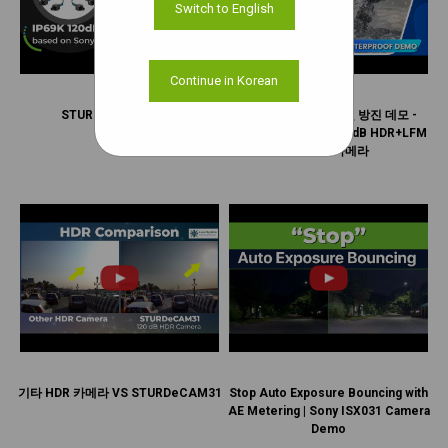
Switch to English
Continue in Korean
STURDeCAM31 소개
IP69K 카메라 방수 및 방진 데모 -
STURDeCAM31 | 120dB HDR+LFM
GMSL2 카메라
기타 HDR 카메라 VS STURDeCAM31
Stop Auto Exposure Bouncing with
AE Metering | Sony ISX031 Camera
Demo