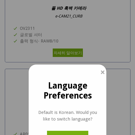
풀 HD 흑백 카메라
e-CAM21_CURB
OV2311
글로벌 셔터
출력 형식- RAW8/10
자세히 알아보기
×
Language
Preferences
Default is Korean. Would you
5MP 컬러 카메라
like to switch language?
e-CAM50_CURB
AR0521