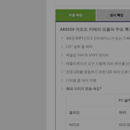
주용 특징
센서 특징
AR0330 저조도 카메라 모듈의 주요 특
4레인 MIPI CSI-2 인터페이스가 있는 3.
1/3" 광학 폼 팩터
픽셀당 16비트 UYVY 데이터
애플리케이션 요구 사항에 따라 렌즈를 선택
조명 LED를 점등하기 위한 LED 제어 신호 
디지털 줌 제어 지원
최대 이미지 전송 속도*
PC 솔
유비
결의안
60프레
비디오