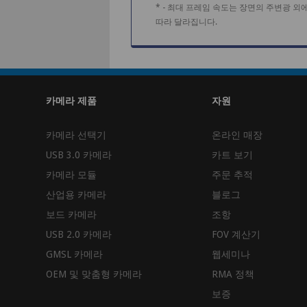
* - 최대 프레임 속도는 장면의 주변광
따라 달라집니다.
카메라 제품
자원
카메라 선택기
온라인 매장
USB 3.0 카메라
카트 보기
카메라 모듈
주문 추적
산업용 카메라
블로그
보드 카메라
조항
USB 2.0 카메라
FOV 계산기
GMSL 카메라
웹세미나
OEM 및 맞춤형 카메라
RMA 정책
보증