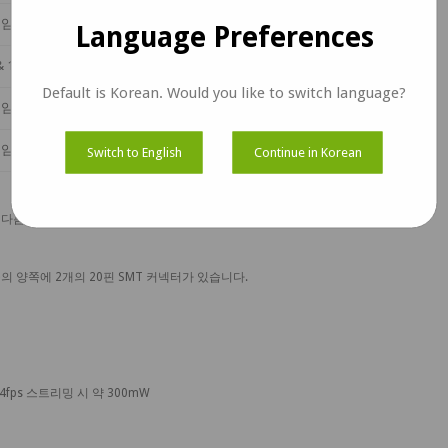
임 & 30프레임
60프레임
60프레임
Language Preferences
 & 15프레임
60프레임
50프레임
Default is Korean. Would you like to switch language?
임 & 21프레임
50프레임
60프레임
임 & 12프레임
48프레임
50프레임
Switch to English
Continue in Korean
 다름
 양쪽에 2개의 20핀 SMT 커넥터가 있습니다.
4fps 스트리밍 시 약 300mW