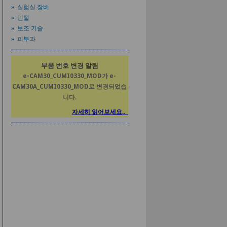
» 실험실 장비
» 덴털
» 보조 기술
» 피부과
부품 번호 변경 알림
e-CAM30_CUMI0330_MOD가 e-
CAM30A_CUMI0330_MOD로 변경되었습
니다.
자세히 읽어보세요..