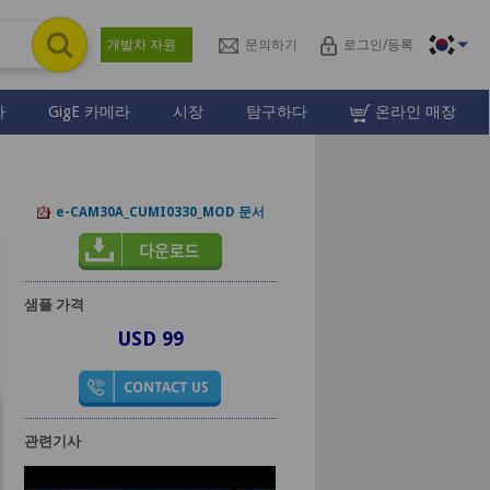
개발차 자원
문의하기
로그인/등록
라
GigE 카메라
시장
탐구하다
온라인 매장
e-CAM30A_CUMI0330_MOD 문서
샘플 가격
USD 99
관련기사