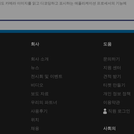
 외에도 카메라 이미지를 읽고 디코딩하고 표시하는 애플리케이션 프로세서의 기능에
회사
도움
회사 소개
문의하기
뉴스
지원 센터
전시회 및 이벤트
견적 받기
비디오
티켓 만들기
보도 자료
개인 정보 정책
우리의 파트너
이용약관
사용후기
직원 로그인
위치
채용
사회의