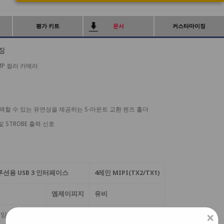
평가 키트
문서
커스타마이징
징
4MP 컬러 카메라
할 수 있는 유연성을 제공하는 S-마운트 교환 렌즈 홀더
및 STROBE 출력 신호
루션용 USB 3 인터페이스
4레인 MIPI(TX2/TX1)
엠제이피지
유비
×
임 & 30프레임
60프레임
50프레임