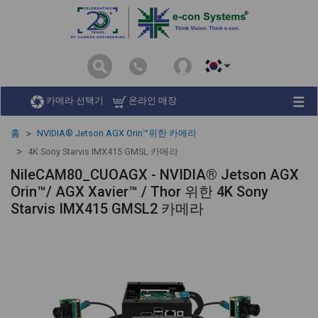
카메라 선택기
온라인 매장
홈
NVIDIA® Jetson AGX Orin™위한 카메라
4K Sony Starvis IMX415 GMSL 카메라
NileCAM80_CUOAGX - NVIDIA® Jetson AGX
Orin™/ AGX Xavier™ / Thor 위한 4K Sony
Starvis IMX415 GMSL2 카메라