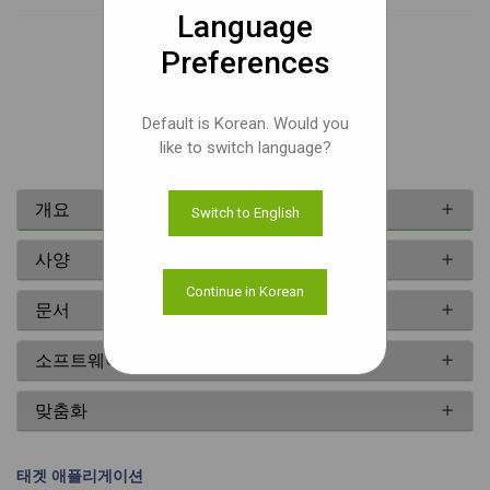
Language
샘플 가격
Preferences
Default is Korean. Would you
문서
like to switch language?
개요
Switch to English
사양
Continue in Korean
문서
소프트웨어
맞춤화
태겟 애플리게이션