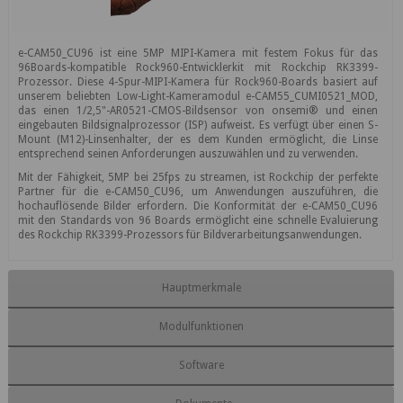
e-CAM50_CU96 ist eine 5MP MIPI-Kamera mit festem Fokus für das
96Boards-kompatible Rock960-Entwicklerkit mit Rockchip RK3399-
Prozessor. Diese 4-Spur-MIPI-Kamera für Rock960-Boards basiert auf
unserem beliebten Low-Light-Kameramodul e-CAM55_CUMI0521_MOD,
das einen 1/2,5"-AR0521-CMOS-Bildsensor von onsemi® und einen
eingebauten Bildsignalprozessor (ISP) aufweist. Es verfügt über einen S-
Mount (M12)-Linsenhalter, der es dem Kunden ermöglicht, die Linse
entsprechend seinen Anforderungen auszuwählen und zu verwenden.
Mit der Fähigkeit, 5MP bei 25fps zu streamen, ist Rockchip der perfekte
Partner für die e-CAM50_CU96, um Anwendungen auszuführen, die
hochauflösende Bilder erfordern. Die Konformität der e-CAM50_CU96
mit den Standards von 96 Boards ermöglicht eine schnelle Evaluierung
des Rockchip RK3399-Prozessors für Bildverarbeitungsanwendungen.
Hauptmerkmale
Modulfunktionen
Software