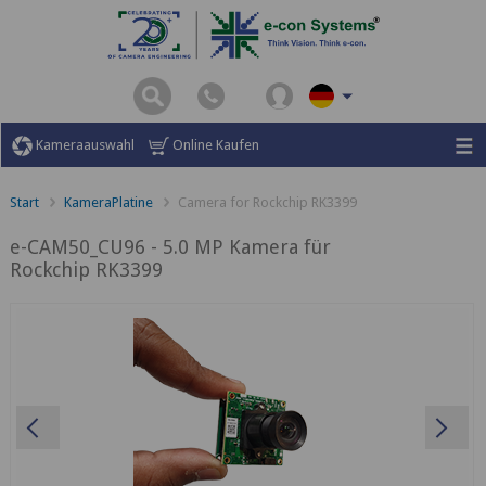
Kameraauswahl
Online Kaufen
Start
KameraPlatine
Camera for Rockchip RK3399
e-CAM50_CU96 - 5.0 MP Kamera für
Rockchip RK3399
Previous
Ne