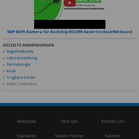
5MP MIPI-Kamera für Rockchip RK3399-basiertes Rock960-Board
GEZIELTE ANWENDUNGEN
» Augenheilkunde
» Laborausstattung
» Dermatologie
» Kiosk
» Tragbare Geräte
» Video Conference
\
Resources
Über uns
Kontakt uns
Standorte
Unsere Partner
Karriere