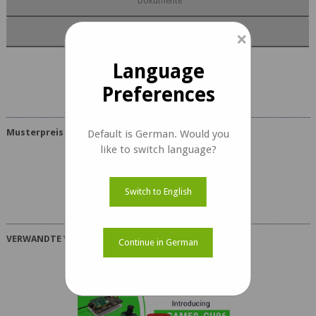
Dokumente
Kit Inhalte
×
Language
e-CAM50_CU96 Dokumente
Preferences
Musterpreis
Default is German. Would you
like to switch language?
USD 129
Switch to English
Ohne Versandkosten
VERWANDTE VIDEOS
Continue in German