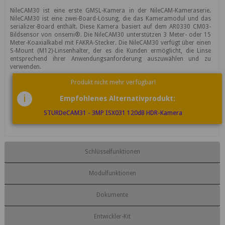
NileCAM30 ist eine erste GMSL-Kamera in der NileCAM-Kameraserie.
NileCAM30 ist eine zwei-Board-Lösung, die das Kameramodul und das
serializer-Board enthält. Diese Kamera basiert auf dem AR0330 CM03-
Bildsensor von onsemi®. Die NileCAM30 unterstützen 3 Meter- oder 15
Meter-Koaxialkabel mit FAKRA-Stecker. Die NileCAM30 verfügt über einen
S-Mount (M12)-Linsenhalter, der es die Kunden ermöglicht, die Linse
entsprechend ihrer Anwendungsanforderung auszuwählen und zu
verwenden.
Produkt nicht mehr verfügbar!
i
Empfohlenes Alternativprodukt:
STURDeCAM31 - 3MP ISX031 120dB HDR-Kamera
Schlüsselfunktionen
Modulfunktionen
Dokumente
Entwickler-Kit