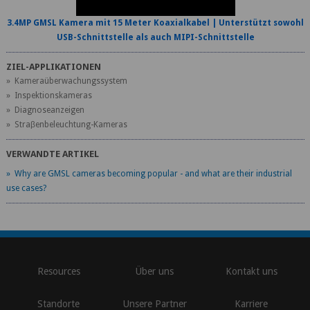
3.4MP GMSL Kamera mit 15 Meter Koaxialkabel | Unterstützt sowohl
USB-Schnittstelle als auch MIPI-Schnittstelle
ZIEL-APPLIKATIONEN
» Kameraüberwachungssystem
» Inspektionskameras
» Diagnoseanzeigen
» Straβenbeleuchtung-Kameras
VERWANDTE ARTIKEL
» Why are GMSL cameras becoming popular - and what are their industrial
use cases?
\
Resources
Über uns
Kontakt uns
Standorte
Unsere Partner
Karriere