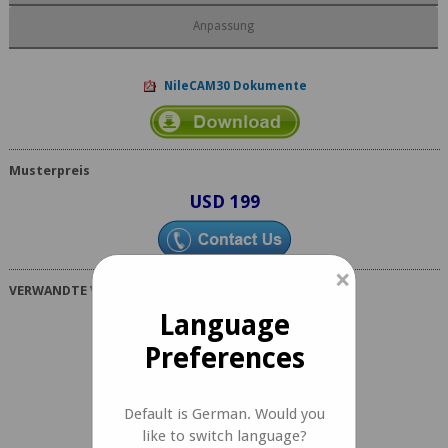
Anpassung
NileCAM30 Dokumente
Musterpreis
USD 199
×
VERWANDTE VIDEOS
Language
Preferences
Default is German. Would you
like to switch language?