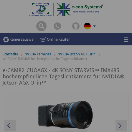
Kameraauswahl
Online Kaufen
Startseite
NVIDIA kameras
NVIDIA Jetson AGX Orin
4K SONY IMX485 hochempfindliche Tageslichtkamera
e-CAM82_CUOAGX - 4K SONY STARVIS™ IMX485
hochempfindliche Tageslichtkamera für NVIDIA®
Jetson AGX Orin™
Previous
Ne