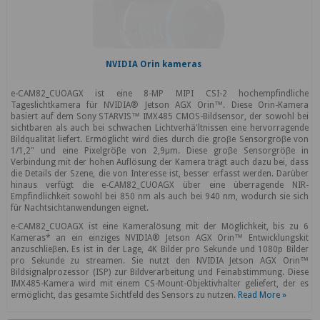
NVIDIA Orin kameras
e-CAM82_CUOAGX ist eine 8-MP MIPI CSI-2 hochempfindliche
Tageslichtkamera für NVIDIA® Jetson AGX Orin™. Diese Orin-Kamera
basiert auf dem Sony STARVIS™ IMX485 CMOS-Bildsensor, der sowohl bei
sichtbaren als auch bei schwachen Lichtverhä'ltnissen eine hervorragende
Bildqualität liefert. Ermöglicht wird dies durch die groβe Sensorgröβe von
1/1,2" und eine Pixelgröβe von 2,9μm. Diese groβe Sensorgröβe in
Verbindung mit der hohen Auflösung der Kamera trägt auch dazu bei, dass
die Details der Szene, die von Interesse ist, besser erfasst werden. Darüber
hinaus verfügt die e-CAM82_CUOAGX über eine überragende NIR-
Empfindlichkeit sowohl bei 850 nm als auch bei 940 nm, wodurch sie sich
für Nachtsichtanwendungen eignet.
e-CAM82_CUOAGX ist eine Kameralösung mit der Möglichkeit, bis zu 6
Kameras* an ein einziges NVIDIA® Jetson AGX Orin™ Entwicklungskit
anzuschlieβen. Es ist in der Lage, 4K Bilder pro Sekunde und 1080p Bilder
pro Sekunde zu streamen. Sie nutzt den NVIDIA Jetson AGX Orin™
Bildsignalprozessor (ISP) zur Bildverarbeitung und Feinabstimmung. Diese
IMX485-Kamera wird mit einem CS-Mount-Objektivhalter geliefert, der es
ermöglicht, das gesamte Sichtfeld des Sensors zu nutzen.
Read More »