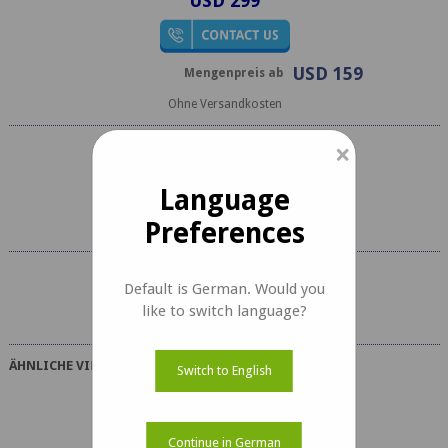
USD 299
USD 159
Mengenpreis ab
Ohne Versandkosten
×
Language
Preferences
Häufig gestellte
Default is German. Would you
Fragen
like to switch language?
ÄHNLICHE VIDEOS
Switch to English
Continue in German