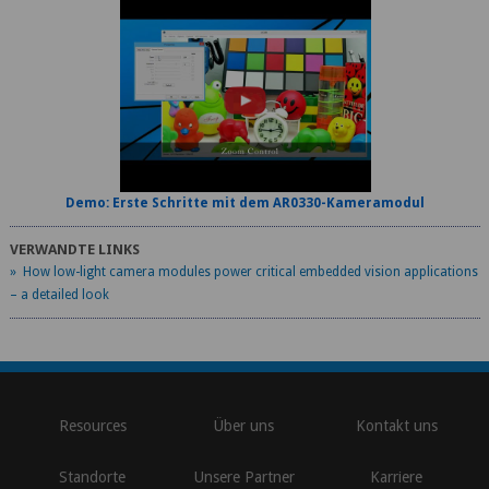
Demo: Erste Schritte mit dem AR0330-Kameramodul
VERWANDTE LINKS
» How low-light camera modules power critical embedded vision applications
– a detailed look
\
Resources
Über uns
Kontakt uns
Standorte
Unsere Partner
Karriere