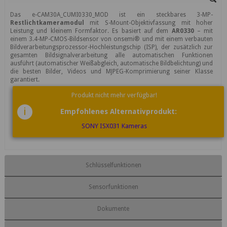
Das e-CAM30A_CUMI0330_MOD ist ein steckbares 3-MP-
Restlichtkameramodul
mit S-Mount-Objektivfassung mit hoher
Leistung und kleinem Formfaktor. Es basiert auf dem
AR0330
– mit
einem 3.4-MP-CMOS-Bildsensor von onsemi® und mit einem verbauten
Bildverarbeitungsprozessor-Hochleistungschip (ISP), der zusätzlich zur
gesamten Bildsignalverarbeitung alle automatischen Funktionen
ausführt (automatischer Weißabgleich, automatische Bildbelichtung) und
die besten Bilder, Videos und MJPEG-Komprimierung seiner Klasse
garantiert.
Produkt nicht mehr verfügbar!
i
Empfohlenes Alternativprodukt:
SONY ISX031 Kameras
Schlüsselfunktionen
Sensorfunktionen
Dokumente