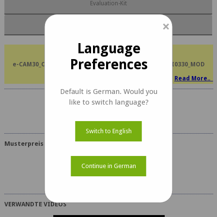
Evaluation-Kit
×
Anpassung
Language
PART NUMBER CHANGE NOTIFICATION
Preferences
e-CAM30_CUMI0330_MOD changed to e-CAM30A_CUMI0330_MOD
Read More..
Default is German. Would you
like to switch language?
e-CAM30A_CUMI0330_MOD-Dokumente
Switch to English
Musterpreis
USD 99
Continue in German
VERWANDTE VIDEOS