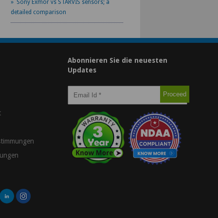
» Sony Exmor vs STARVIS sensors; a
detailed comparison
Abonnieren Sie die neuesten
Updates
t
stimmungen
gungen