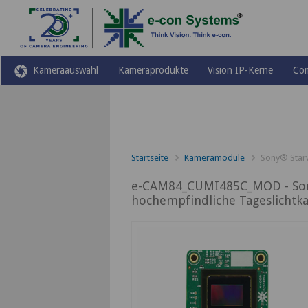
function winopendoc() { qstr = 
CAM84_CUMI485C_MOD&paper=spec&TB_iframe=
paper=CUMI0330DS",null,"height=600,width=430,left=0,
download=initial&qdocs=eCAm84CumI485CModDaTaShEt&pagetitle=
Kameraauswahl
Kameraprodukte
Vision IP-Kerne
Co
Startseite
Kameramodule
Sony® Star
e-CAM84_CUMI485C_MOD - Son
hochempfindliche Tageslichtk