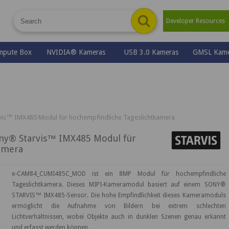
"/de/download-form-ecam-hub-de.asp?download=initial&qdocs=eCAm84
true&modal=true&height=589&width=429"; self.tb_show("", qstr, ""
Developer Resource
top=0,scrollbars=NO,resizable=No"); } function datasheetdownload() {
e-CAM84_CUMI485C_MOD&paper=spec&TB_iframe=true&modal=true&heigh
mpute Box
NVIDIA® Kameras
USB 3.0 Kameras
GMSL Kame
vis™ IMX485 Modul für hochempfindliche Tageslichtkamera
y® Starvis™ IMX485 Modul für
amera
e-CAM84_CUMI485C_MOD ist ein 8MP Modul für hochempfindliche
Tageslichtkamera. Dieses MIPI-Kameramodul basiert auf einem SONY®
STARVIS™ IMX485-Sensor. Die hohe Empfindlichkeit dieses Kameramoduls
ermöglicht die Aufnahme von Bildern bei extrem schlechten
Lichtverhältnissen, wobei Objekte auch in dunklen Szenen genau erkannt
und erfasst werden können.