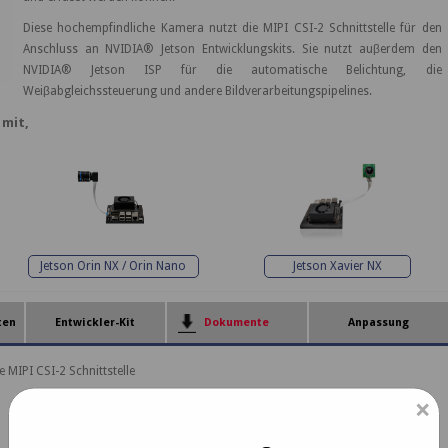
Diese hochempfindliche Kamera nutzt die MIPI CSI-2 Schnittstelle für den
Anschluss an NVIDIA® Jetson Entwicklungskits. Sie nutzt auβerdem den
NVIDIA® Jetson ISP für die automatische Belichtung, die
Weiβabgleichssteuerung und andere Bildverarbeitungspipelines.
mit,
Jetson Orin NX / Orin Nano
Jetson Xavier NX
ten
Entwickler-Kit
Dokumente
Anpassung
IPI CSI-2 Schnittstelle
×