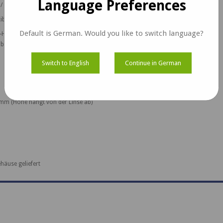
Language Preferences
/ Xavier NX / AGX Xavier Entwicklungskits
ibilität bei der Auswahl eines Objektivs je nach Anwendungsanforderungen *
Default is German. Would you like to switch language?
ll-HD@90 Bilder pro Sekunde
ben zur Bildrate.
Switch to English
Continue in German
mm (Höhe hängt von der Linse ab)
häuse geliefert