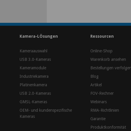
Kamera-LÖsungen
Ressourcen
Kameraauswahl
Online-Shop
USB 3.0-Kameras
Warenkorb ansehen
Kameramodule
Bestellungen verfolge
Industriekamera
Blog
Platinenkamera
Artikel
USB 2.0-Kameras
FOV-Rechner
GMSL-Kameras
Webinars
OEM- und kundenspezifische
RMA-Richtlinien
Kameras
Garantie
Produktkonformität