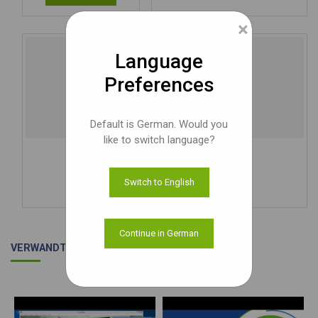
×
Language
Preferences
Default is German. Would you
like to switch language?
See3CAM_50CUG
5MP Global-Shutter Farbe-Kamera
Switch to English
Mehr wissen
Continue in German
VERWANDTE VIDEOS