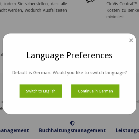
, indem Sie sicherstellen, dass alle
CloVis Central™
acht werden, wodurch Ausfallzeiten
Kosten zu senke
minimiert.
×
ugeschnittene, einsatzbereite
Language Preferences
llung spezifischer Anforderungen.
Default is German. Would you like to switch language?
Hauptmerkmale:
Switch to English
Continue in German
 auf dem FCAPS-Design und bietet umfassende Verwaltungsfunkt
echnung, Leistungsüberwachung und Sicherheit abdecken.
management
Buchhaltungsmanagement
Leistun