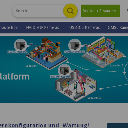
Developer Resources
mpute Box
NVIDIA® Kameras
USB 3.0 Kameras
GMSL Kame
™
Fernkonfiguration und -Wartung!