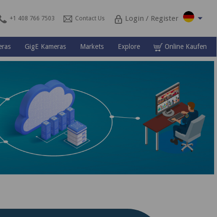
Login / Register
+1 408 766 7503
Contact Us
ras
GigE Kameras
Markets
Explore
Online Kaufen