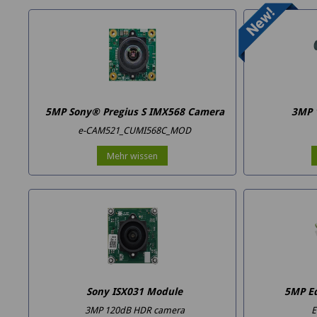
5MP Sony® Pregius S IMX568 Camera
3MP 
e-CAM521_CUMI568C_MOD
Mehr wissen
Sony ISX031 Module
5MP Ed
3MP 120dB HDR camera
E