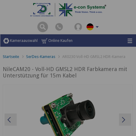
Kameraauswahl
Online Kaufen
Startseite
SerDes-Kameras
AR0230 Voll-HD GMSL2 HDR-Kamera
NileCAM20 - Voll-HD GMSL2 HDR Farbkamera mit
Unterstützung für 15m Kabel
Previous
Ne