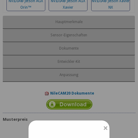
NVIDIA® Jetson AGX
NVIDIA® Jetson AGX
NVIDIA® Jetson Xavier
Orin™
Xavier
NX
Hauptmerkmale
Sensor-Eigenschaften
Dokumente
Entwickler-Kit
Anpassung
NileCAM20 Dokumente
Musterpreis
×
USD 299