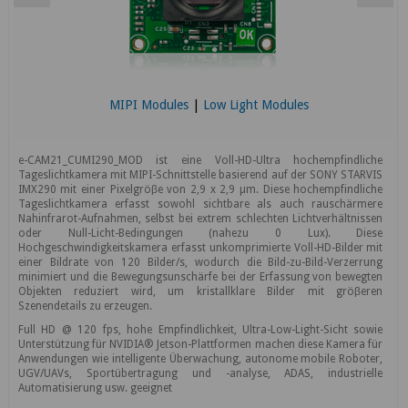
MIPI Modules
|
Low Light Modules
e-CAM21_CUMI290_MOD ist eine Voll-HD-Ultra hochempfindliche
Tageslichtkamera mit MIPI-Schnittstelle basierend auf der SONY STARVIS
IMX290 mit einer Pixelgröβe von 2,9 x 2,9 µm. Diese hochempfindliche
Tageslichtkamera erfasst sowohl sichtbare als auch rauschärmere
Nahinfrarot-Aufnahmen, selbst bei extrem schlechten Lichtverhältnissen
oder Null-Licht-Bedingungen (nahezu 0 Lux). Diese
Hochgeschwindigkeitskamera erfasst unkomprimierte Voll-HD-Bilder mit
einer Bildrate von 120 Bilder/s, wodurch die Bild-zu-Bild-Verzerrung
minimiert und die Bewegungsunschärfe bei der Erfassung von bewegten
Objekten reduziert wird, um kristallklare Bilder mit gröβeren
Szenendetails zu erzeugen.
Full HD @ 120 fps, hohe Empfindlichkeit, Ultra-Low-Light-Sicht sowie
Unterstützung für NVIDIA® Jetson-Plattformen machen diese Kamera für
Anwendungen wie intelligente Überwachung, autonome mobile Roboter,
UGV/UAVs, Sportübertragung und -analyse, ADAS, industrielle
Automatisierung usw. geeignet