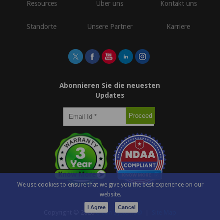
Resources
Über uns
Kontakt uns
Standorte
Unsere Partner
Karriere
Abonnieren Sie die neuesten
Updates
We use cookies to ensure that we give you the best experience on our
website.
I Agree
Cancel
Copyright ©
2026
e-con Systems®
|
Site Map