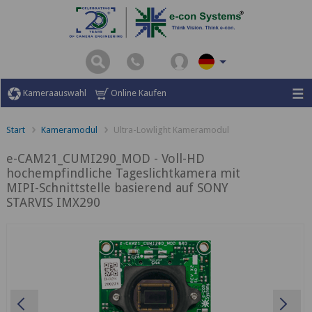
Kameraauswahl
Online Kaufen
Start
Kameramodul
Ultra-Lowlight Kameramodul
e-CAM21_CUMI290_MOD - Voll-HD
hochempfindliche Tageslichtkamera mit
MIPI-Schnittstelle basierend auf SONY
STARVIS IMX290
Previous
Ne