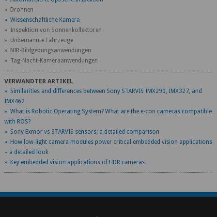
» Drohnen
» Wissenschaftliche Kamera
» Inspektion von Sonnenkollektoren
» Unbemannte Fahrzeuge
» NIR-Bildgebungsanwendungen
» Tag-Nacht-Kameraanwendungen
VERWANDTER ARTIKEL
» Similarities and differences between Sony STARVIS IMX290, IMX327, and
IMX462
» What is Robotic Operating System? What are the e-con cameras compatible
with ROS?
» Sony Exmor vs STARVIS sensors; a detailed comparison
» How low-light camera modules power critical embedded vision applications
– a detailed look
» Key embedded vision applications of HDR cameras
\