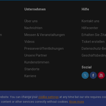
Unternehmen
Hilfe
Über uns
Kontakt uns
Nachrichten
Hilfecenter
en
Messen & Veranstaltungen
Erhalten Sie Zita
Videos
Ticket erstellen
Presseveröffentlichungen
Datenschutz-B
Unsere Partner
Geschäftsbedi
Kundenstimmen
Sozial
Standorte
Karriere
Copyright ©
2026
e-con Systems®
|
Site Map
website. You can change your
cookie settings
at any time but our site requires coo
 content or other services correctly without cookies.
Know more