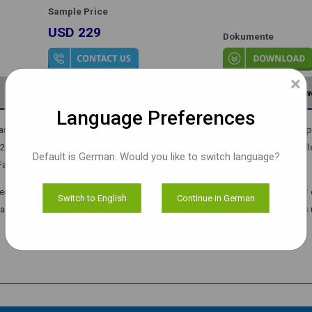
Sample Price
USD 229
Dokumente
×
Dokumente
Bestellinformationen
Anw
Language Preferences
era für die genaue und schnelle Erfassung von bewegten Szenen mit 36fps 
CMOS-Bildsensor mit einer Pixelgröβe von 3,0 x 3,0 μm und einen speziell
Default is German. Would you like to switch language?
Farbverfälschung separat extrahiert.
erter Firmware, die mit UVC-Standards kompatibel ist und es dem Benutzer 
Switch to English
Continue in German
ra kann Bilder und Videos mit hohen Auflösungen von 1600x1302 bei 36fps