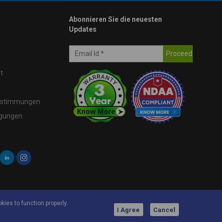
Abonnieren Sie die neuesten
Updates
t
estimmungen
ngungen
kies to function properly.
I Agree
Cancel