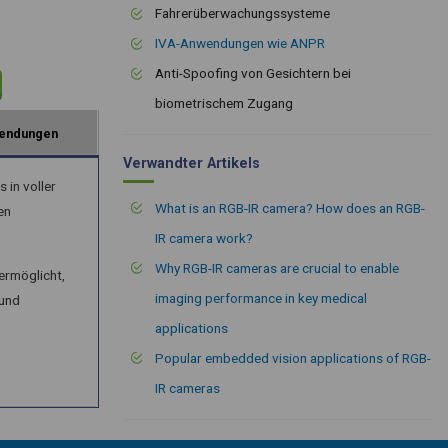
Fahrerüberwachungssysteme
IVA-Anwendungen wie ANPR
Anti-Spoofing von Gesichtern bei
biometrischem Zugang
endungen
Verwandter Artikels
in voller
What is an RGB-IR camera? How does an RGB-
en
IR camera work?
Why RGB-IR cameras are crucial to enable
ermöglicht,
imaging performance in key medical
 und
applications
Popular embedded vision applications of RGB-
IR cameras