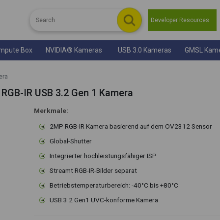
Developer Resources
mpute Box
NVIDIA® Kameras
USB 3.0 Kameras
GMSL Kam
era
RGB-IR USB 3.2 Gen 1 Kamera
Merkmale:
2MP RGB-IR Kamera basierend auf dem OV2312 Sensor
Global-Shutter
Integrierter hochleistungsfähiger ISP
Streamt RGB-IR-Bilder separat
Betriebstemperaturbereich: -40°C bis +80°C
USB 3.2 Gen1 UVC-konforme Kamera