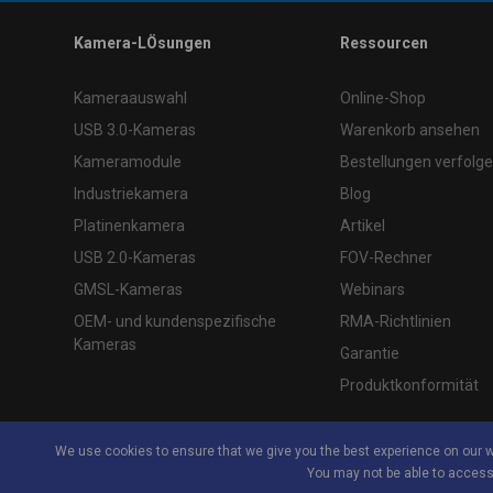
\
Kamera-LÖsungen
Ressourcen
Kameraauswahl
Online-Shop
USB 3.0-Kameras
Warenkorb ansehen
Kameramodule
Bestellungen verfolg
Industriekamera
Blog
Platinenkamera
Artikel
USB 2.0-Kameras
FOV-Rechner
GMSL-Kameras
Webinars
OEM- und kundenspezifische
RMA-Richtlinien
Kameras
Garantie
Produktkonformität
We use cookies to ensure that we give you the best experience on our 
You may not be able to access