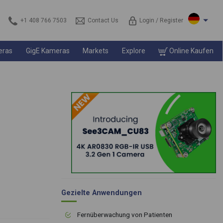
+1 408 766 7503
Contact Us
Login / Register
eras
GigE Kameras
Markets
Explore
Online Kaufen
Gezielte Anwendungen
Fernüberwachung von Patienten