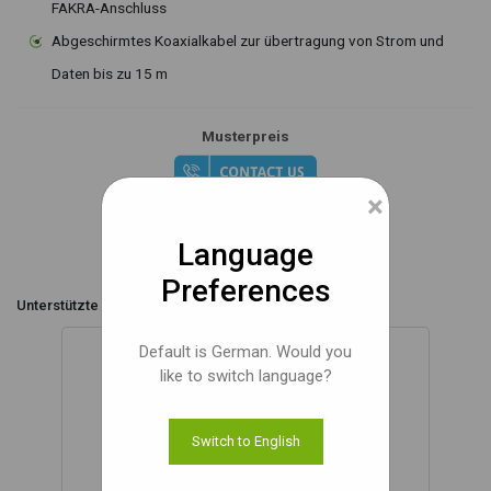
FAKRA-Anschluss
Abgeschirmtes Koaxialkabel zur übertragung von Strom und
Daten bis zu 15 m
Musterpreis
×
Dokumente
Language
Preferences
Unterstützte Plattformen,
Default is German. Would you
like to switch language?
Switch to English
NVIDIA® Jetson AGX Orin™