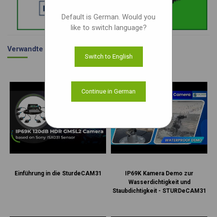
Default is German. Would you
like to switch language?
Verwandte Videos
Switch to English
Continue in German
Einführung in die SturdeCAM31
IP69K Kamera Demo zur
Wasserdichtigkeit und
Staubdichtigkeit - STURDeCAM31