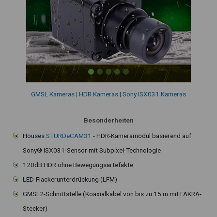
GMSL Kameras
|
HDR Kameras
|
Sony ISX031 Kameras
Besonderheiten
Houses
STURDeCAM31
- HDR-Kameramodul basierend auf
Sony® ISX031-Sensor mit Subpixel-Technologie
120dB HDR ohne Bewegungsartefakte
LED-Flackerunterdrückung (LFM)
GMSL2-Schnittstelle (Koaxialkabel von bis zu 15 m mit FAKRA-
Stecker)