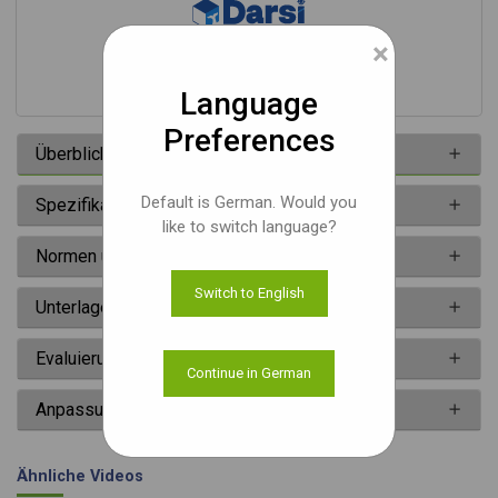
×
e-con's AI Compute Box
Language
Preferences
Überblick
Default is German. Would you
Spezifikationen
like to switch language?
Normen und Konformität
Switch to English
Unterlagen
Evaluierungskit
Continue in German
Anpassung
Ähnliche Videos