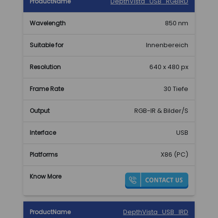
DepthVista_USB_RGBIRD
850 nm
Innenbereich
640 x 480 px
30 Tiefe
RGB-IR & Bilder/S
USB
X86 (PC)
DepthVista_USB_IRD