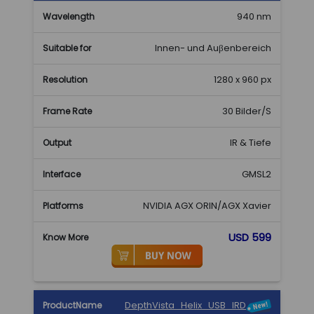
für
940 nm
Innen- und Auβenbereich
1280 x 960 px
30 Bilder/S
IR & Tiefe
GMSL2
NVIDIA AGX ORIN/AGX Xavier
USD 599
DepthVista_Helix_USB_IRD