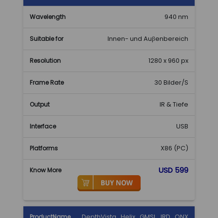
940 nm
Innen- und Auβenbereich
1280 x 960 px
30 Bilder/S
IR & Tiefe
USB
X86 (PC)
USD 599
DepthVista_Helix_GMSL_IRD_ONX