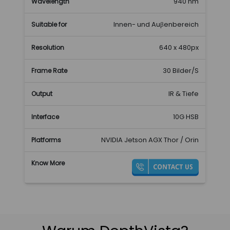
940 nm
Innen- und Auβenbereich
640 x 480px
30 Bilder/S
IR & Tiefe
10G HSB
NVIDIA Jetson AGX Thor / Orin