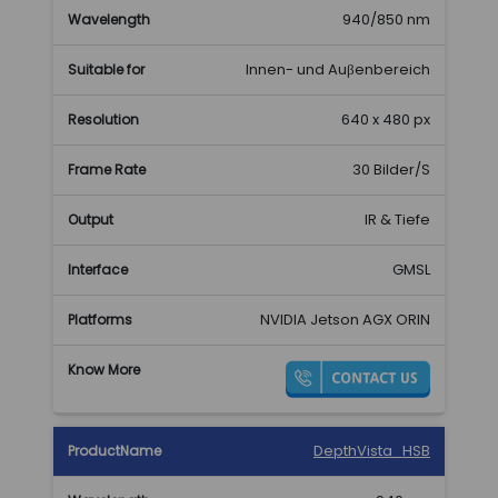
940/850 nm
Innen- und Auβenbereich
640 x 480 px
30 Bilder/S
IR & Tiefe
GMSL
NVIDIA Jetson AGX ORIN
DepthVista_HSB