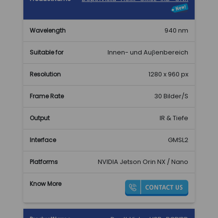
940 nm
Innen- und Auβenbereich
1280 x 960 px
30 Bilder/S
IR & Tiefe
GMSL2
NVIDIA Jetson Orin NX / Nano