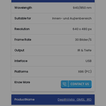
940/850 nm
Innen- und Auβenbereich
640 x 480 px
30 Bilder/S
IR & Tiefe
USB
X86 (PC)
DepthVista_GMSL_IRD