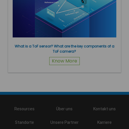
What is a ToF sensor? What are the key components of a
ToF camera?
Know More
\
Resources
Über uns
Kontakt uns
Standorte
Unsere Partner
Karriere