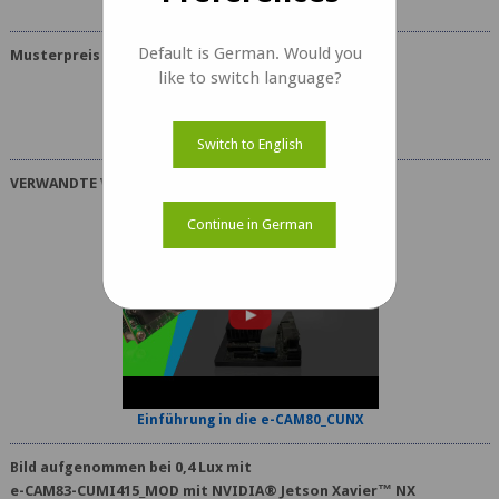
Default is German. Would you
Musterpreis
like to switch language?
USD 149
Switch to English
VERWANDTE VIDEOS
Continue in German
Einführung in die e-CAM80_CUNX
Bild aufgenommen bei 0,4 Lux mit
e-CAM83-CUMI415_MOD mit NVIDIA® Jetson Xavier™ NX