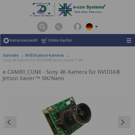
Kameraauswahl
Online Kaufen
Startseite
NVIDIA Jetson-Kameras
Sony 4K-Kamera für NVIDIA® Jetson Xavier™ NX
e-CAM80_CUNX - Sony 4K-Kamera für NVIDIA®
Jetson Xavier™ NX/Nano
Previous
Ne