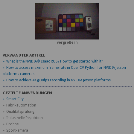
vergröβern
VERWANDTER ARTIKEL
» What is the NVIDIA® Isaac ROS? How to get started with it?
» How to access maximum frame rate in OpenCV Python for NVIDIA Jetson
platforms cameras
» How to achieve 4K@30fps recording in NVIDIA Jetson platforms
GEZIELTE ANWENDUNGEN
» Smart City
» Fabrikautomation
» Qualitätsprüfung
» Industrielle Inspektion
» Drohne
» Sportkamera