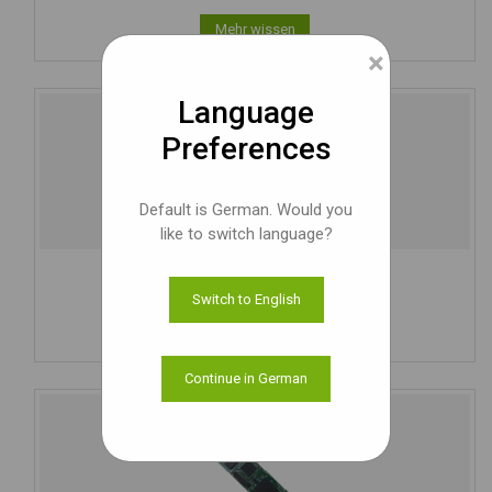
Mehr wissen
×
Language
Preferences
Default is German. Would you
like to switch language?
See3CAM_30
3,4 MP USB-Kamera mit Autofokus
Switch to English
Mehr wissen
Continue in German