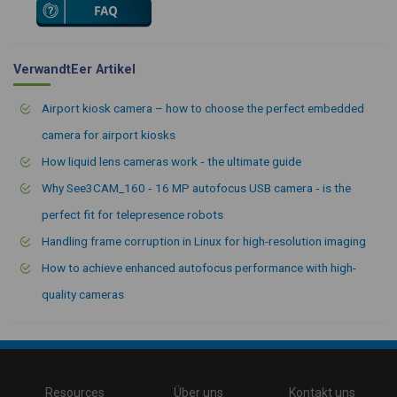
VerwandtEer Artikel
Airport kiosk camera – how to choose the perfect embedded
camera for airport kiosks
How liquid lens cameras work ‑ the ultimate guide
Why See3CAM_160 ‑ 16 MP autofocus USB camera ‑ is the
perfect fit for telepresence robots
Handling frame corruption in Linux for high-resolution imaging
How to achieve enhanced autofocus performance with high-
quality cameras
\
Resources
Über uns
Kontakt uns