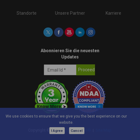
Standorte
Unsere Partner
Karriere
Abonnieren Sie die neuesten
Updates
We use cookies to ensure that we give you the best experience on our
website.
Copyright ©
2026
e-con Systems®
|
Site Map
I Agree
Cancel