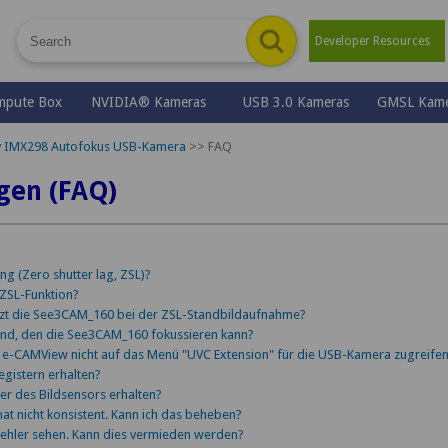
Developer Resources
mpute Box
NVIDIA® Kameras
USB 3.0 Kameras
GMSL Kame
 IMX298 Autofokus USB-Kamera
>>
FAQ
gen (FAQ)
ng (Zero shutter lag, ZSL)?
ZSL-Funktion?
tzt die See3CAM_160 bei der ZSL-Standbildaufnahme?
and, den die See3CAM_160 fokussieren kann?
e-CAMView nicht auf das Menü "UVC Extension" für die USB-Kamera zugreifen
egistern erhalten?
ter des Bildsensors erhalten?
mat nicht konsistent. Kann ich das beheben?
fehler sehen. Kann dies vermieden werden?