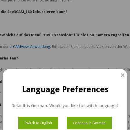
von jeder unterstützten Auflösung machen.
n die See3CAM_160 fokussieren kann?
ew nicht auf das Menü "UVC Extension" für die USB-Kamera zugreifen
on der
e-CAMView-Anwendung
. Bitte laden Sie die neueste Version von der We
 erhalten?
gbar, sondern wird von Fall zu Fall mit einer Firmware-Anpassung bereitgestellt
×
 Bildsensors erhalten?
Language Preferences
P gesteuert.
ht konsistent. Kann ich das beheben?
Default is German. Would you like to switch language?
zenendetails oder der Bildgröβe immer noch reduziert werden, was wieder
von der Leistungsfähigkeit der Grafikkarte oder des Display-Adapters ab. Um 
Switch to English
Continue in German
nterdrückung" im Menü "Erweiterungssteuerung" erhöhen, da beides die Bil