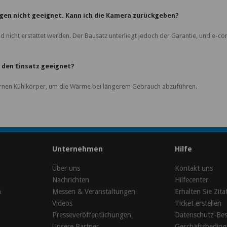
ngen nicht geeignet. Kann ich die Kamera zurückgeben?
d nicht erstattet werden. Der Bausatz unterliegt jedoch der Garantie, und e-
ür den Einsatz geeignet?
ernen Kühlkörper, um die Wärme bei längerem Gebrauch abzuführen.
\
Unternehmen
Hilfe
Über uns
Kontakt uns
Nachrichten
Hilfecenter
n
Messen & Veranstaltungen
Erhalten Sie Zita
Videos
Ticket erstellen
Presseveröffentlichungen
Datenschutz-Be
Unsere Partner
Geschäftsbedin