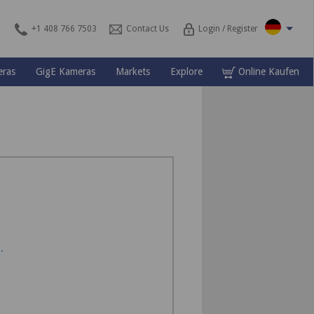
+1 408 766 7503
Contact Us
Login / Register
ras
GigE Kameras
Markets
Explore
Online Kaufen
.