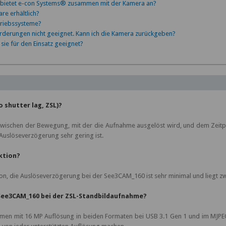
g bietet e-con Systems® zusammen mit der Kamera an?
re erhältlich?
triebssysteme?
orderungen nicht geeignet. Kann ich die Kamera zurückgeben?
 sie für den Einsatz geeignet?
 shutter lag, ZSL)?
zwischen der Bewegung, mit der die Aufnahme ausgelöst wird, und dem Zeitp
Auslöseverzögerung sehr gering ist.
ktion?
ion, die Auslöseverzögerung bei der See3CAM_160 ist sehr minimal und liegt 
 See3CAM_160 bei der ZSL-Standbildaufnahme?
hmen mit 16 MP Auflösung in beiden Formaten bei USB 3.1 Gen 1 und im MJPEG