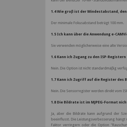
kann der Benutzer 16-MP-Standbildaufnahmen 
1.4 Wie groβ ist der Mindestabstand, de
Der minimale Fokusabstand beträgt 100 mm.
1.5 Ich kann über die Anwendung e-CAMVi
Sie verwenden möglicherweise eine alte Versi
1.6 Kann ich Zugang zu den ISP-Registern
Nein. Die Option ist nicht standardmäβig verfü
1.7 Kann ich Zugriff auf die Register des
Nein. Die Sensorregister werden direkt vom IS
1.8 Die Bildrate ist im MJPEG-Format nic
Ja, aber die Bildrate kann aufgrund der S
beeinflusst. Die Leistungsverbesserung hängt 
Faktor verringern oder die Option "Rauschu