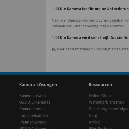
1.13 Die Kamera ist für meine Anforderu
Nein, der Bausatz kann nicht zurückgegeben un
Rahmen der Garantiebedingungen ersetzen.
1.14 Die Kamera wird sehr heiβ. Ist sie f
Ja, aber das Kameramodul benötigt einen ext
Kamera-LÖsungen
Ressourcen
Kameraauswahl
Online-Shop
USB 3.0-Kameras
Warenkorb ansehen
Kameramodule
Bestellungen verfolge
Industriekamera
Blog
Platinenkamera
Artikel
USB 2.0-Kameras
FOV-Rechner