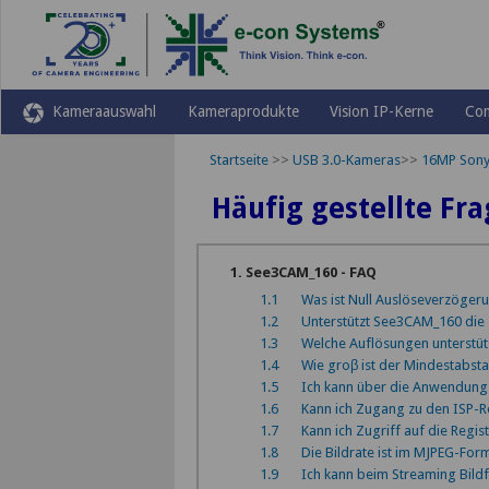
Kameraauswahl
Kameraprodukte
Vision IP-Kerne
Co
Startseite
>>
USB 3.0-Kameras
>>
16MP Sony
Häufig gestellte Fra
1. See3CAM_160 - FAQ
1.1
Was ist Null Auslöseverzögeru
1.2
Unterstützt See3CAM_160 die 
1.3
Welche Auflösungen unterstü
1.4
Wie groβ ist der Mindestabst
1.5
Ich kann über die Anwendung 
1.6
Kann ich Zugang zu den ISP-R
1.7
Kann ich Zugriff auf die Regis
1.8
Die Bildrate ist im MJPEG-For
1.9
Ich kann beim Streaming Bild