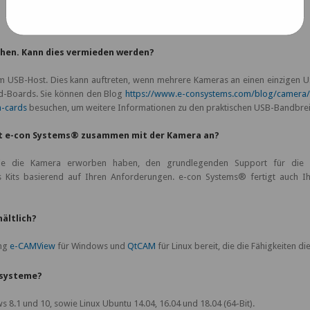
sehen. Kann dies vermieden werden?
 im USB-Host. Dies kann auftreten, wenn mehrere Kameras an einen einzigen 
d-Boards. Sie können den Blog
https://www.e-consystems.com/blog/camera
n-cards
besuchen, um weitere Informationen zu den praktischen USB-Bandbreit
et e-con Systems® zusammen mit der Kamera an?
die die Kamera erworben haben, den grundlegenden Support für die E
Kits basierend auf Ihren Anforderungen. e-con Systems® fertigt auch I
hältlich?
ung
e-CAMView
für Windows und
QtCAM
für Linux bereit, die die Fähigkeiten d
ssysteme?
 8.1 und 10, sowie Linux Ubuntu 14.04, 16.04 und 18.04 (64-Bit).