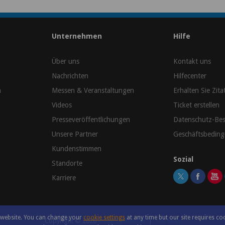
Unternehmen
Hilfe
Über uns
Kontakt uns
Nachrichten
Hilfecenter
n
Messen & Veranstaltungen
Erhalten Sie Zita
Videos
Ticket erstellen
Presseveröffentlichungen
Datenschutz-Be
Unsere Partner
Geschäftsbedin
Kundenstimmen
Sozial
Standorte
Karriere
r website. You can change your
cookie settings
at any time but our site requires co
Copyright ©
2026
e-con Systems®
|
Site Map