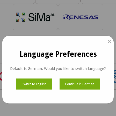
×
Semiconductor Partners
Language Preferences
Default is German. Would you like to switch language?
Switch to English
Continue in German