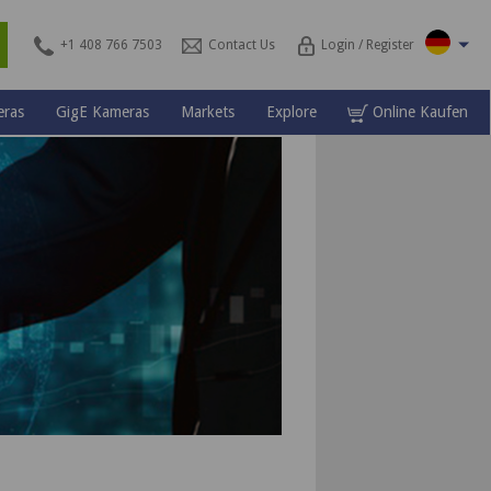
\
s
+1 408 766 7503
Contact Us
Login / Register
ras
GigE Kameras
Markets
Explore
Online Kaufen