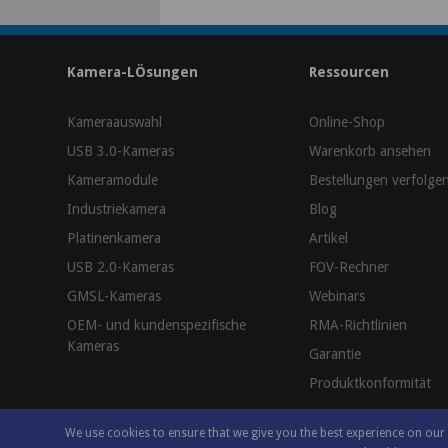
Kamera-LÖsungen
Ressourcen
Kameraauswahl
Online-Shop
USB 3.0-Kameras
Warenkorb ansehen
Kameramodule
Bestellungen verfolge
Industriekamera
Blog
Platinenkamera
Artikel
USB 2.0-Kameras
FOV-Rechner
GMSL-Kameras
Webinars
OEM- und kundenspezifische
RMA-Richtlinien
Kameras
Garantie
Produktkonformität
We use cookies to ensure that we give you the best experience on ou