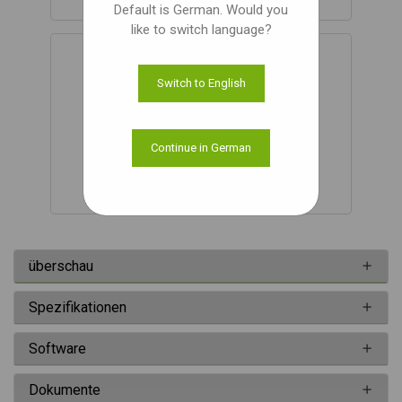
Default is German. Would you
like to switch language?
Switch to English
Continue in German
NVIDIA® Jetson Orin™ Nano
überschau
Spezifikationen
Software
Dokumente