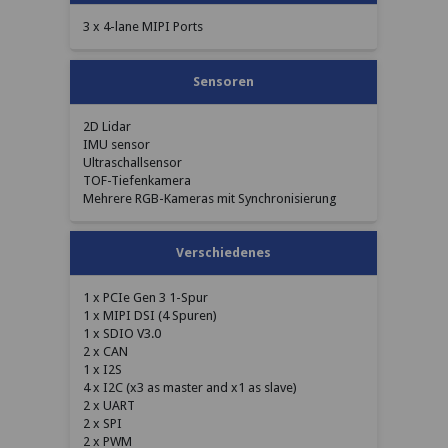
3 x 4-lane MIPI Ports
Sensoren
2D Lidar
IMU sensor
Ultraschallsensor
TOF-Tiefenkamera
Mehrere RGB-Kameras mit Synchronisierung
Verschiedenes
1 x PCIe Gen 3 1-Spur
1 x MIPI DSI (4 Spuren)
1 x SDIO V3.0
2 x CAN
1 x I2S
4 x I2C (x3 as master and x1 as slave)
2 x UART
2 x SPI
2 x PWM