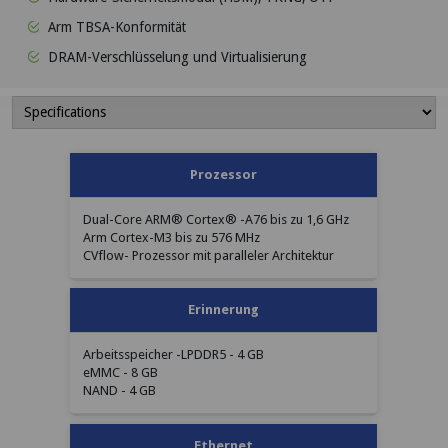
Arm TBSA-Konformität
DRAM-Verschlüsselung und Virtualisierung
Spezifikationen
Prozessor
der Robotic
Computing
Dual-Core ARM® Cortex® -A76 bis zu 1,6 GHz
Platform (RCP)
Arm Cortex-M3 bis zu 576 MHz
CVflow- Prozessor mit paralleler Architektur
Erinnerung
Arbeitsspeicher -LPDDR5 - 4 GB
eMMC - 8 GB
NAND - 4 GB
Ethernet