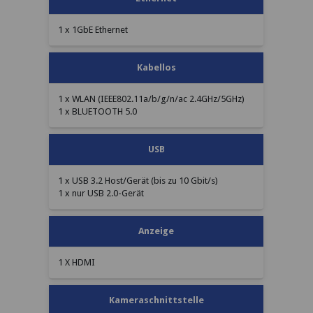
1 x 1GbE Ethernet
Kabellos
1 x WLAN (IEEE802.11a/b/g/n/ac 2.4GHz/5GHz)
1 x BLUETOOTH 5.0
USB
1 x USB 3.2 Host/Gerät (bis zu 10 Gbit/s)
1 x nur USB 2.0-Gerät
Anzeige
1 X HDMI
Kameraschnittstelle