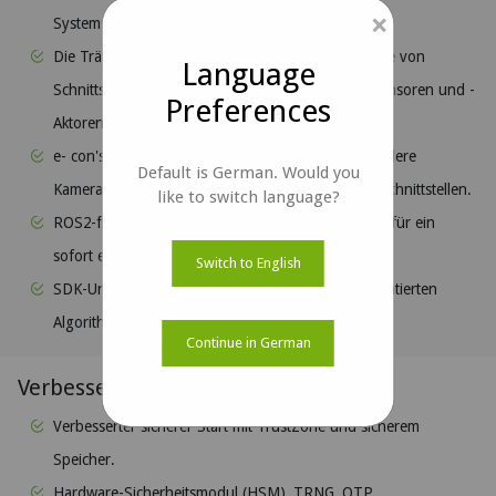
×
System on Module.
Die Trägerplatine des Robotik-Kits bietet eine Reihe von
Language
Schnittstellen zur Integration gängiger Robotik-Sensoren und -
Preferences
Aktoren.
e- con's Depth Vista TOF-Kamera und mehrere andere
Default is German. Would you
Kameraoptionen, integriert mit MIPI- und GMSL-Schnittstellen.
like to switch language?
ROS2-fähig mit vorintegrierten gängigen Treibern für ein
sofort einsatzbereites Erlebnis.
Switch to English
SDK-Unterstützung für Robotik-Stack mit implementierten
Algorithmen für Navigation und Mapping.
Continue in German
Verbesserte Sicherheit:
Verbesserter sicherer Start mit TrustZone und sicherem
Speicher.
Hardware-Sicherheitsmodul (HSM), TRNG, OTP