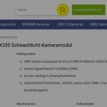
Developer Resources
mpute Box
NVIDIA® Kameras
USB 3.0 Kameras
GMSL Kam
ameramodul)
X335 Schwachlicht-Kameramodul
Höhepunkte:
5MP Kamera basierend auf Sony STARVIS IMX335 CMOS B
Hohes Signal-Rausch-Verhältnis (SNR)
Extrem niedrige Lichtempfindlichkeit
Unterstützte Plattformen - NVIDIA Jetson AGX ORIN / Xavi
Entwicklungskits
Musterpreis
Dokumente