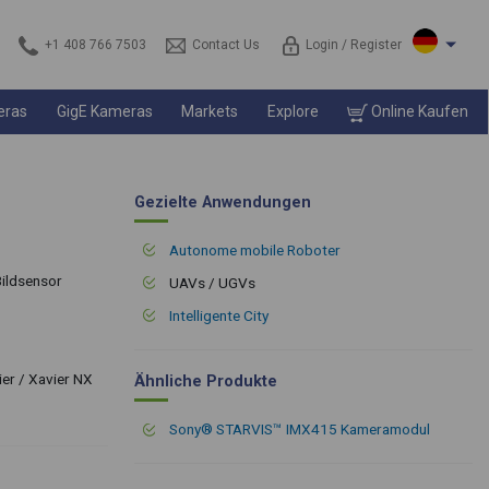
+1 408 766 7503
Contact Us
Login / Register
eras
GigE Kameras
Markets
Explore
Online Kaufen
Gezielte Anwendungen
Autonome mobile Roboter
ildsensor
UAVs / UGVs
Intelligente City
er / Xavier NX
Ähnliche Produkte
Sony® STARVIS™ IMX415 Kameramodul