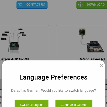
Jetson AGX ORIN®
Jetson Xavier NX
×
Language Preferences
Dokumente
Entwickler-Kit
Anp
Default is German. Would you like to switch language?
rend auf dem 1/2.8" Sony STARVIS IMX335 CMOS Bildsensor. Es handelt 
 von 30x30mm. Auβerdem handelt es sich um eine Rolling-Shutter-Kamera 
Switch to English
Continue in German