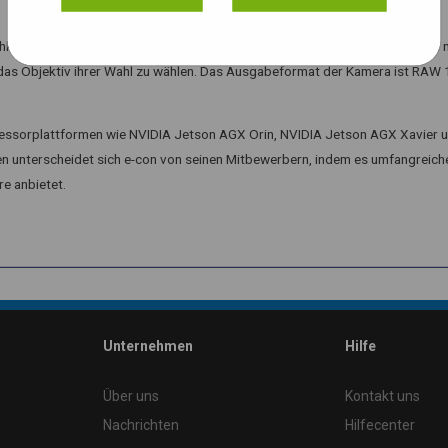
hkeit und ein hohes SNR (Signal-Rausch-Verhältnis) aus. Sie wird auβerdem 
, das Objektiv ihrer Wahl zu wählen. Das Ausgabeformat der Kamera ist RAW 
ssorplattformen wie NVIDIA Jetson AGX Orin, NVIDIA Jetson AGX Xavier 
n unterscheidet sich e-con von seinen Mitbewerbern, indem es umfangreich
e anbietet.
Unternehmen
Hilfe
Über uns
Kontakt uns
Nachrichten
Hilfecenter