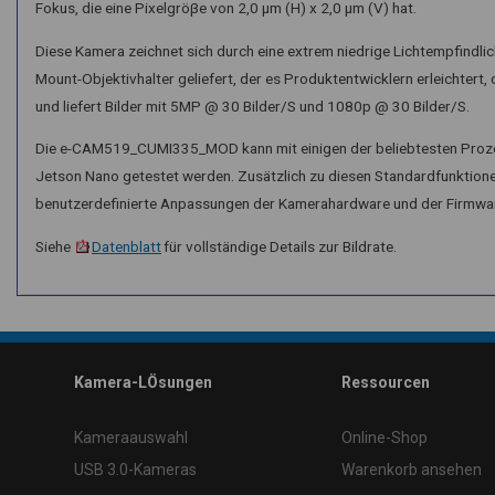
Fokus, die eine Pixelgröβe von 2,0 μm (H) x 2,0 μm (V) hat.
Diese Kamera zeichnet sich durch eine extrem niedrige Lichtempfindlic
Mount-Objektivhalter geliefert, der es Produktentwicklern erleichtert
und liefert Bilder mit 5MP @ 30 Bilder/S und 1080p @ 30 Bilder/S.
Die e-CAM519_CUMI335_MOD kann mit einigen der beliebtesten Proze
Jetson Nano getestet werden. Zusätzlich zu diesen Standardfunktione
benutzerdefinierte Anpassungen der Kamerahardware und der Firmwar
Siehe
Datenblatt
für vollständige Details zur Bildrate.
\
Kamera-LÖsungen
Ressourcen
Kameraauswahl
Online-Shop
USB 3.0-Kameras
Warenkorb ansehen