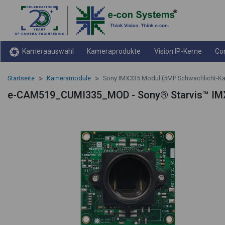
Kameraauswahl
Kameraprodukte
Vision IP-Kerne
Co
Startseite
Kameramodule
Sony IMX335 Modul (5MP Schwachlicht-K
e-CAM519_CUMI335_MOD - Sony® Starvis™ IM