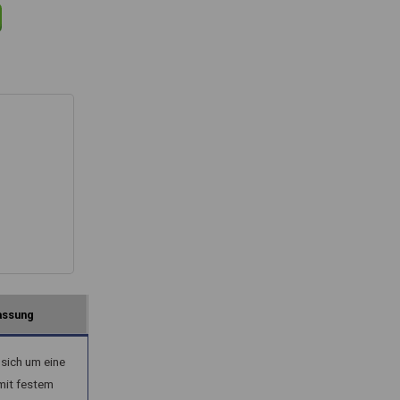
assung
sich um eine
mit festem