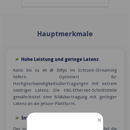
Hauptmerkmale
Hohe Leistung und geringe Latenz
Kann bis zu 4K @ 30fps im Echtzeit-Streaming
liefern. Optimiert für
Hochgeschwindigkeitsübertragungen mit extrem
niedriger Latenz. Die 10G-Ethernet-Schnittstelle
gewährleistet eine Bildübertragung mit geringer
Latenz an die Jetson-Plattform.
Integrierter ISP
×
Der proprietäre
TintE ISP
von e-con entlastet die