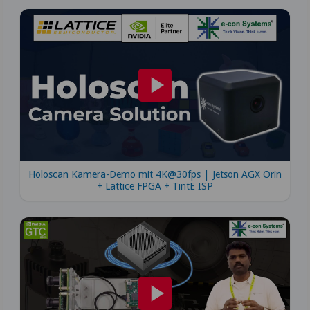
Holoscan Kamera-Demo mit 4K@30fps | Jetson AGX Orin
+ Lattice FPGA + TintE ISP