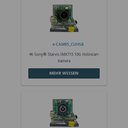
e-CAM85_CUHSB
4K Sony® Starvis IMX715 10G Holoscan-
Kamera
MEHR WISSEN