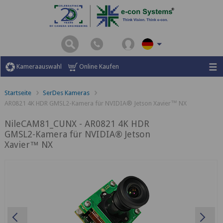
Kameraauswahl
Online Kaufen
Startseite
SerDes Kameras
AR0821 4K HDR GMSL2-Kamera für NVIDIA® Jetson Xavier™ NX
NileCAM81_CUNX - AR0821 4K HDR
GMSL2-Kamera für NVIDIA® Jetson
Xavier™ NX
Previous
Ne