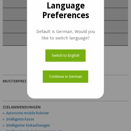
Moduleigenschaften
Language
Preferences
Software
Dokumente
Default is German. Would you
like to switch language?
Anpassung
Switch to English
NileCAM81_CUNX Dokumente
Continue in German
MUSTERPREIS
ZIELANWENDUNGEN
» Autonome mobile Roboter
» Intelligente Kasse
» Intelligenter Einkaufswagen