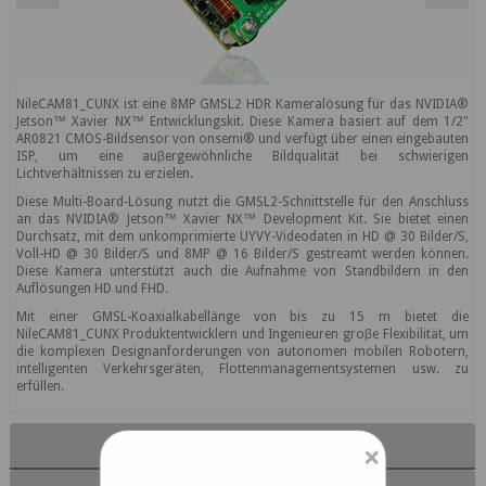
NileCAM81_CUNX ist eine 8MP GMSL2 HDR Kameralösung für das NVIDIA®
Jetson™ Xavier NX™ Entwicklungskit. Diese Kamera basiert auf dem 1/2"
AR0821 CMOS-Bildsensor von onsemi® und verfügt über einen eingebauten
ISP, um eine auβergewöhnliche Bildqualität bei schwierigen
Lichtverhältnissen zu erzielen.
Diese Multi-Board-Lösung nutzt die GMSL2-Schnittstelle für den Anschluss
an das NVIDIA® Jetson™ Xavier NX™ Development Kit. Sie bietet einen
Durchsatz, mit dem unkomprimierte UYVY-Videodaten in HD @ 30 Bilder/S,
Voll-HD @ 30 Bilder/S und 8MP @ 16 Bilder/S gestreamt werden können.
Diese Kamera unterstützt auch die Aufnahme von Standbildern in den
Auflösungen HD und FHD.
Mit einer GMSL-Koaxialkabellänge von bis zu 15 m bietet die
NileCAM81_CUNX Produktentwicklern und Ingenieuren groβe Flexibilität, um
die komplexen Designanforderungen von autonomen mobilen Robotern,
intelligenten Verkehrsgeräten, Flottenmanagementsystemen usw. zu
erfüllen.
Hauptmerkmale
×