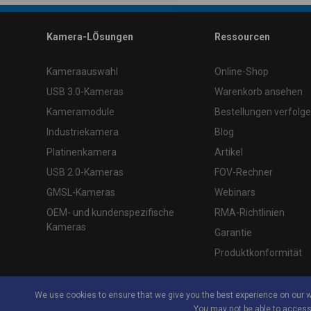
\
Kamera-LÖsungen
Ressourcen
Kameraauswahl
Online-Shop
USB 3.0-Kameras
Warenkorb ansehen
Kameramodule
Bestellungen verfolg
Industriekamera
Blog
Platinenkamera
Artikel
USB 2.0-Kameras
FOV-Rechner
GMSL-Kameras
Webinars
OEM- und kundenspezifische
RMA-Richtlinien
Kameras
Garantie
Produktkonformität
We use cookies to ensure that we give you the best experience on our 
You may not be able to access