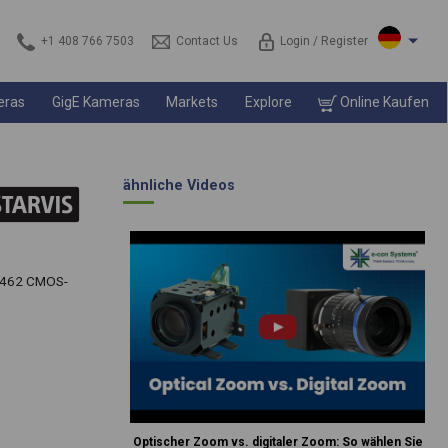
+1 408 766 7503
Contact Us
Login / Register
eras
GigE Kameras
Markets
Explore
Online Kaufen
ähnliche Videos
X462 CMOS-
Optischer Zoom vs. digitaler Zoom: So wählen Sie