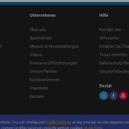
Unternehmen
Hilfe
Über uns
Kontakt uns
Nachrichten
Hilfecenter
en
Messen & Veranstaltungen
Erhalten Sie Zita
Videos
Ticket erstellen
Presseveröffentlichungen
Datenschutz-B
Unsere Partner
Geschäftsbedi
Kundenstimmen
Sozial
Standorte
Karriere
Copyright ©
2026
e-con Systems®
|
Site Map
website. You can change your
cookie settings
at any time but our site requires coo
 content or other services correctly without cookies.
Know more