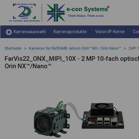
Kameraauswahl
Kameraprodukte
Vision IP-Kerne
Co
Startseite
Kameras für NVIDIA® Jetson Orin™ NX / Orin Nano™
2MP 1
FarVis22_ONX_MIPI_10X - 2 MP 10-fach optis
Orin NX™/Nano™