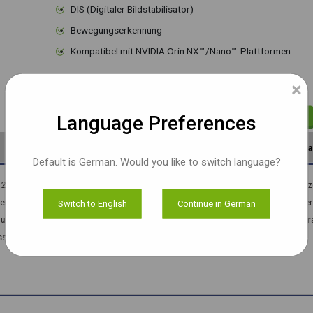
DIS (Digitaler Bildstabilisator)
Bewegungserkennung
Kompatibel mit NVIDIA Orin NX™/Nano™-Plattformen
×
Muster verfügbar
Dokumente
Language Preferences
Software
Dokumente
Anpa
Default is German. Would you like to switch language?
62 CMOS-Bildsensor mit 10-fachem optischen Zoom und 32-fachem Digital
 eignet sich ideal für eine Reihe von Bildgebungsanwendungen wie Sportüber
Switch to English
Continue in German
ITS) und Parkplatzmanagement. Die FarVis22-Kameralösung umfasst ein Kame
üsse nahtlos in Jetson Orin NX™/Nano™-Entwicklungskits integrieren lässt.