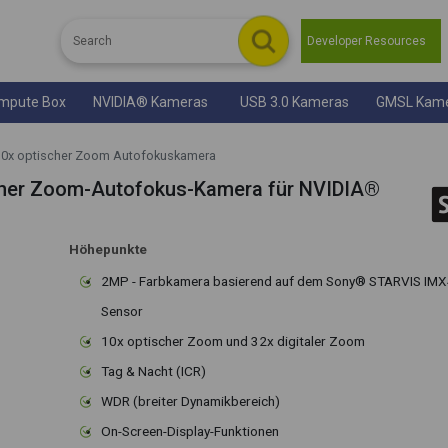
Developer Resources
mpute Box
NVIDIA® Kameras
USB 3.0 Kameras
GMSL Kam
0x optischer Zoom Autofokuskamera
cher Zoom-Autofokus-Kamera für NVIDIA®
Höhepunkte
2MP - Farbkamera basierend auf dem Sony® STARVIS IM
Sensor
10x optischer Zoom und 32x digitaler Zoom
Tag & Nacht (ICR)
WDR (breiter Dynamikbereich)
On-Screen-Display-Funktionen