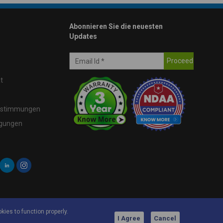
Abonnieren Sie die neuesten
Updates
t
estimmungen
ngungen
kies to function properly.
I Agree
Cancel